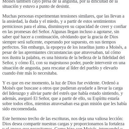
Moisés también cayó presa de la angustia, por la dificultad de la
situación y estuvo a punto de desistir.
Muchas personas experimentan tensiones similares, que las llevan a
la ansiedad, la duda y el miedo, y a partir de estos sentimientos
perniciosos para el alma, disminuyen su capacidad de creer y confiar
en las promesas del Señor. Algunas llegan incluso a agotarse, sin
saber qué hacer a continuación, olvidando que la gracia de Dios
siempre será suficente, esperando por supuesto, en sus tiempos
perfectos. Sin embargo, la epopeya de los israelitas junto a Moisés, a
pesar de las apremiantes circunstancias que atravesaban, tal cómo
nos ilustra la palabra, es una historia de la belleza de la fidelidad del
Señor, y cómo Él, con su majestuoso poder, puede intervenir en una
situación de angustia, para rescatar al líder del pueblo y elevarlo
cuando éste más lo necesitaba.
Y es que en ese momento, la luz de Dios fue evidente. Ordenó a
Moisés que buscase a otros que pudieran ayudarle a llevar la carga
del liderazgo y aliviar parte del estrés que había estado sintiendo, y
además, aseguró El Señor, que a partir de ello, su Espíritu estaría
sobre todos ellos, mientras atravesaban esa gran misión que les había
sido encomendada.
Este hermoso trecho de las escrituras, nos deja una valiosa lección:
Dios desea compartir nuestras cargas y proporcionarnos la fortaleza
y el apoyo que necesitamos. Como hizo con Moisés, intervendrá y