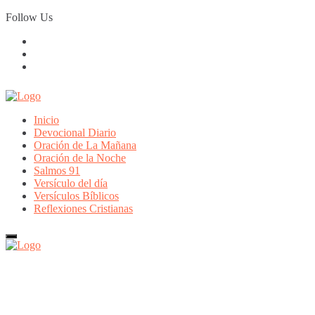
Skip
Follow Us
to
content
Inicio
Devocional Diario
Oración de La Mañana
Oración de la Noche
Salmos 91
Versículo del día
Versículos Bíblicos
Reflexiones Cristianas