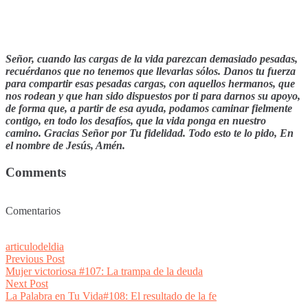
Señor, cuando las cargas de la vida parezcan demasiado pesadas,
recuérdanos que no tenemos que llevarlas sólos. Danos tu fuerza
para compartir esas pesadas cargas, con aquellos hermanos, que
nos rodean y que han sido dispuestos por ti para darnos su apoyo,
de forma que, a partir de esa ayuda, podamos caminar fielmente
contigo, en todo los desafíos, que la vida ponga en nuestro
camino. Gracias Señor por Tu fidelidad. Todo esto te lo pido, En
el nombre de Jesús, Amén.
Comments
Comentarios
articulodeldia
Post
Previous
Previous Post
post:
Mujer victoriosa #107: La trampa de la deuda
navigation
Next
Next Post
post:
La Palabra en Tu Vida#108: El resultado de la fe