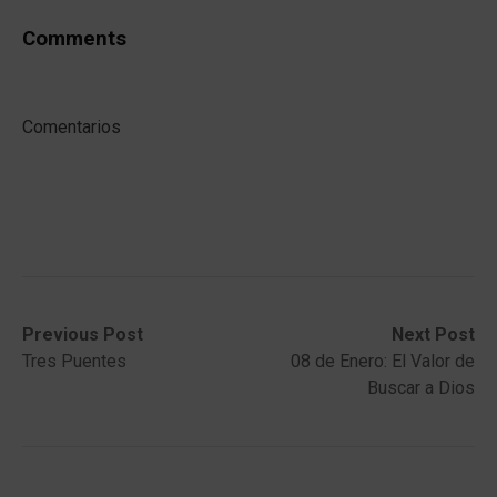
Comments
Comentarios
Post
Previous
Next
Previous Post
Next Post
post:
post:
Tres Puentes
08 de Enero: El Valor de
navigation
Buscar a Dios