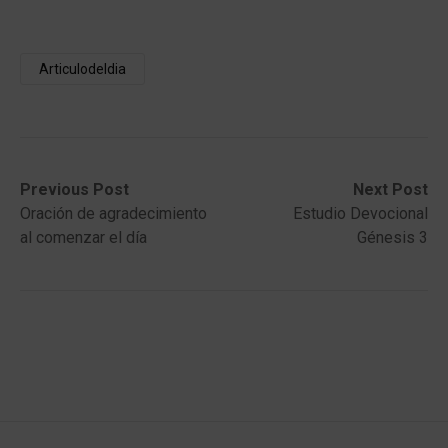
Articulodeldia
Post
Previous
Next
Previous Post
Next Post
post:
post:
Oración de agradecimiento
Estudio Devocional
navigation
al comenzar el día
Génesis 3