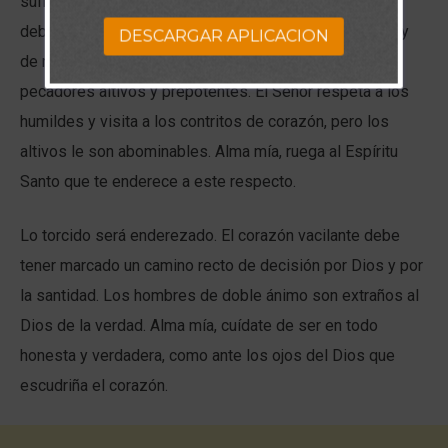
suficiencia de la criatura y la jactanciosa justicia propia
deben ser niveladas, para hacer una calzada para el Rey
DESCARGAR APLICACION
de reyes. La comunión divina nunca se concede a los
pecadores altivos y prepotentes. El Señor respeta a los
humildes y visita a los contritos de corazón, pero los
altivos le son abominables. Alma mía, ruega al Espíritu
Santo que te enderece a este respecto.
Lo torcido será enderezado. El corazón vacilante debe
tener marcado un camino recto de decisión por Dios y por
la santidad. Los hombres de doble ánimo son extraños al
Dios de la verdad. Alma mía, cuídate de ser en todo
honesta y verdadera, como ante los ojos del Dios que
escudriña el corazón.