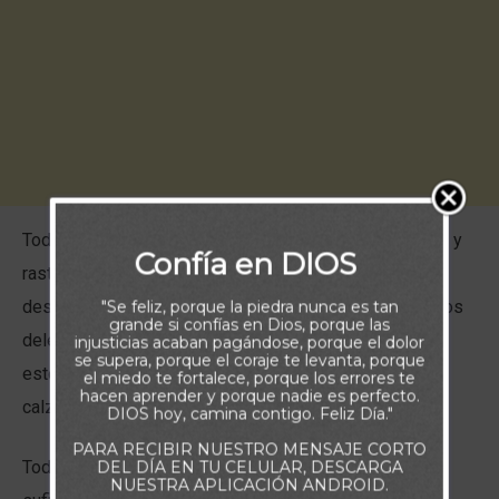
Todo valle debe ser exaltado. Los pensamientos bajos y
Confía en DIOS
rastreros de Dios deben ser abandonados; la duda y la
desesperación deben ser eliminadas; y el egoísmo y los
"Se feliz, porque la piedra nunca es tan
grande si confías en Dios, porque las
deleites carnales deben ser abandonados. A través de
injusticias acaban pagándose, porque el dolor
se supera, porque el coraje te levanta, porque
estos profundos valles debe levantarse una gloriosa
el miedo te fortalece, porque los errores te
hacen aprender y porque nadie es perfecto.
calzada de gracia.
DIOS hoy, camina contigo. Feliz Día."
PARA RECIBIR NUESTRO MENSAJE CORTO
Toda montaña y colina serán abatidas. La orgullosa
DEL DÍA EN TU CELULAR, DESCARGA
NUESTRA APLICACIÓN ANDROID.