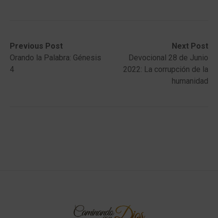
Post
Previous
Next
Previous Post
Next Post
post:
post:
Orando la Palabra: Génesis
Devocional 28 de Junio
navigation
4
2022: La corrupción de la
humanidad