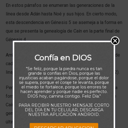
En estos párrafos se enumeran las generaciones de la
línea desde Adán hasta Noé y sus hijos. En cierto modo,
esta descendencia en Génesis 5 se asemeja a la forma en
que se presenta la genealogía de Caín en la parte final de
Génesis 4.
Ambas listas son lineales y se centran en un individuo de
Confía en DIOS
cada generación. También terminan con la división del
"Se feliz, porque la piedra nunca es tan
linaje entre tres hijos (cf. Génesis 4:20-22; Génesis 5:32).
grande si confías en Dios, porque las
injusticias acaban pagándose, porque el dolor
se supera, porque el coraje te levanta, porque
el miedo te fortalece, porque los errores te
Pero, como se ha señalado, es aún más sorprendente la
hacen aprender y porque nadie es perfecto.
forma en que se contraponen ambos linajes. El linaje de
DIOS hoy, camina contigo. Feliz Día."
Caín fue maldecido por Dios. En Génesis 4 esta
PARA RECIBIR NUESTRO MENSAJE CORTO
DEL DÍA EN TU CELULAR, DESCARGA
genealogía comienza después de un asesinato y su
NUESTRA APLICACIÓN ANDROID.
último registro también destaca más asesinatos.