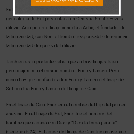
DESCARGAR APLICACION
Este linaje maldito termina en el diluvio, mientras que la
genealogía de Set presentada en Génesis 5 sobrevive al
diluvio. Así que este linaje conecta a Adán, el fundador de
la humanidad, con Noé, el hombre responsable de reiniciar
la humanidad después del diluvio.
También es importante saber que ambos linajes traen
personajes con el mismo nombre: Enoc y Lamec. Pero
nunca hay que confundir a los Enoc y Lamec del linaje de
Set con los Enoc y Lamec del linaje de Caín.
En el linaje de Caín, Enoc era el nombre del hijo del primer
asesino. En el linaje de Set, Enoc fue el nombre del
hombre que caminó con Dios y “Dios lo tomó para sí”
(Génesis 5:24). El Lamec del linaje de Caín fue un asesino