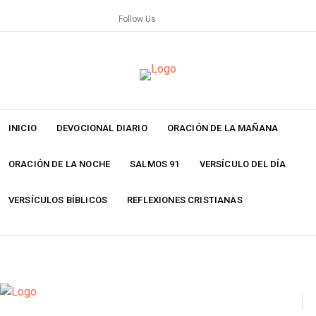
Skip
Follow Us
to
content
INICIO
DEVOCIONAL DIARIO
ORACIÓN DE LA MAÑANA
ORACIÓN DE LA NOCHE
SALMOS 91
VERSÍCULO DEL DÍA
VERSÍCULOS BÍBLICOS
REFLEXIONES CRISTIANAS