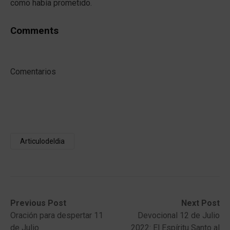
como había prometido.
Comments
Comentarios
Articulodeldia
Post
Previous
Next
Previous Post
Next Post
post:
post:
Oración para despertar 11
Devocional 12 de Julio
navigation
de Julio
2022: El Espíritu Santo al