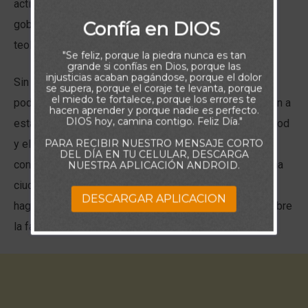
actitud arrogante y el mismo plan rebelde para traer un
Confía en DIOS
gobierno mundial y establecer una religión con una
teología sin Cristo, todavía existe hoy.
"Se feliz, porque la piedra nunca es tan
grande si confías en Dios, porque las
injusticias acaban pagándose, porque el dolor
Sin embargo, los planes del hombre malvado nunca
se supera, porque el coraje te levanta, porque
el miedo te fortalece, porque los errores te
podrán desbaratar el plan sobrenatural de Dios y traerán a
hacen aprender y porque nadie es perfecto.
DIOS hoy, camina contigo. Feliz Día."
esta era actual, el inevitable juicio que cayó sobre Nimrod
PARA RECIBIR NUESTRO MENSAJE CORTO
y el pueblo insensato en la llanura de Sinar que
DEL DÍA EN TU CELULAR, DESCARGA
conspiraron juntos y dijeron: “Vamos, edifiquémonos una
NUESTRA APLICACIÓN ANDROID.
ciudad y una torre, cuya cúspide llegue al cielo; y
DESCARGAR APLICACION
hagámonos un nombre, por si fuéremos esparcidos sobre
la faz de toda la tierra.”