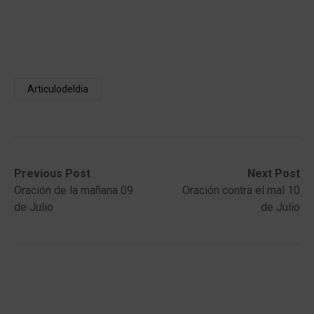
Articulodeldia
Post
Previous
Next
Previous Post
Next Post
post:
post:
Oración de la mañana 09
Oración contra el mal 10
navigation
de Julio
de Julio