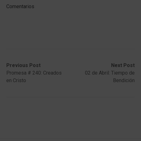
Comentarios
Post
Previous
Next
Previous Post
Next Post
post:
post:
Promesa # 240: Creados
02 de Abril: Tiempo de
navigation
en Cristo
Bendición