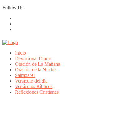
Skip
Follow Us
to
content
Inicio
Devocional Diario
Oración de La Mañana
Oración de la Noche
Salmos 91
Versículo del día
Versículos Bíblicos
Reflexiones Cristianas