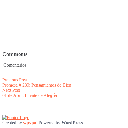
Comments
Comentarios
Post
Previous
Previous Post
post:
Promesa # 239: Pensamientos de Bien
navigation
Next
Next Post
post:
01 de Abril: Fuente de Alegría
Created by
wpxpo
. Powered by
WordPress