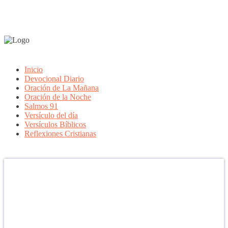
Inicio
Devocional Diario
Oración de La Mañana
Oración de la Noche
Salmos 91
Versículo del día
Versículos Bíblicos
Reflexiones Cristianas
Confía en DIOS
"Se feliz, porque la piedra nunca es tan grande si confías en Dios,
porque las injusticias acaban pagándose, porque el dolor se supera,
porque el coraje te levanta, porque el miedo te fortalece, porque los
errores te hacen aprender y porque nadie es perfecto. DIOS hoy,