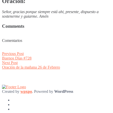
Oración:
Señor, gracias porque siempre está ahi, presente, dispuesto a
sostenerme y guiarme. Amén
Comments
Comentarios
Post
Previous
Previous Post
post:
Buenos Días #728
navigation
Next
Next Post
post:
Oración de la mañana 26 de Febrero
Created by
wpxpo
. Powered by
WordPress