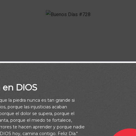
Buenos Días
mienzo, un nuevo despertar y cómo cada día GRACIA A DIOS
a en DIOS
bueno que diariamente nos regala.
rque la piedra nunca es tan grande si
os, porque las injusticias acaban
orque el dolor se supera, porque el
vanta, porque el miedo te fortalece,
rrores te hacen aprender y porque nadie
 DIOS hoy, camina contigo. Feliz Día."