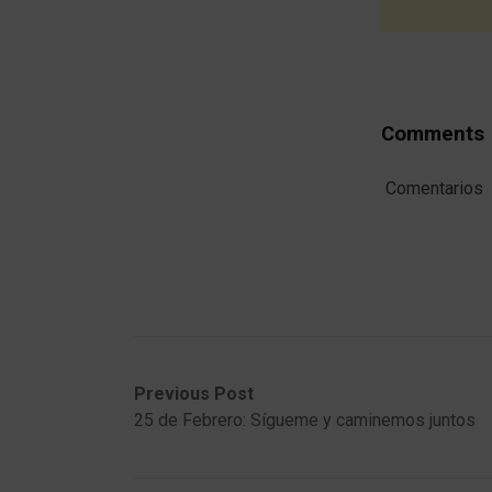
Comments
Comentarios
Post
Previous
Next
Previous Post
post:
post:
25 de Febrero: Sígueme y caminemos juntos
navigation