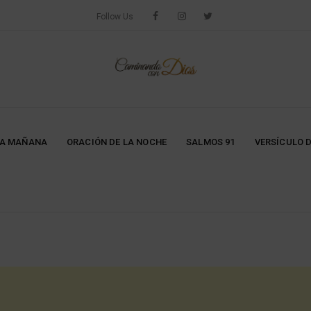
Follow Us
LA MAÑANA
ORACIÓN DE LA NOCHE
SALMOS 91
VERSÍCULO D