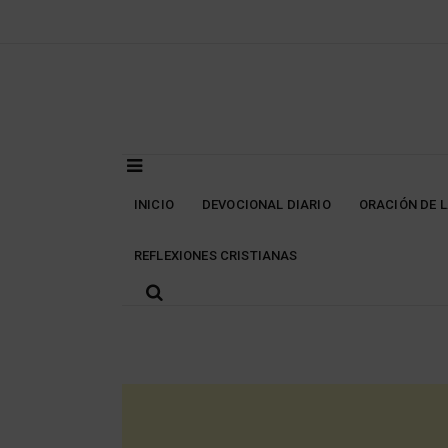
Skip
to
content
INICIO
DEVOCIONAL DIARIO
ORACIÓN DE 
REFLEXIONES CRISTIANAS