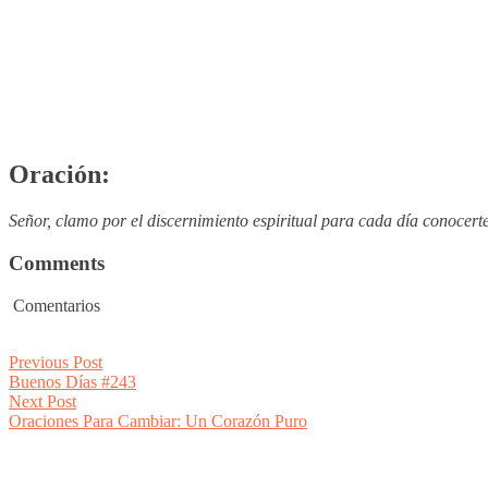
Oración:
Señor, clamo por el discernimiento espiritual para cada día conocer
Comments
Comentarios
Post
Previous
Previous Post
post:
Buenos Días #243
navigation
Next
Next Post
post:
Oraciones Para Cambiar: Un Corazón Puro