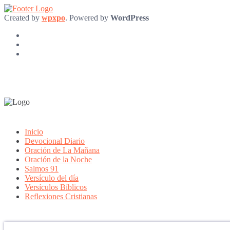
Created by
wpxpo
. Powered by
WordPress
Inicio
Devocional Diario
Oración de La Mañana
Oración de la Noche
Salmos 91
Versículo del día
Versículos Bíblicos
Reflexiones Cristianas