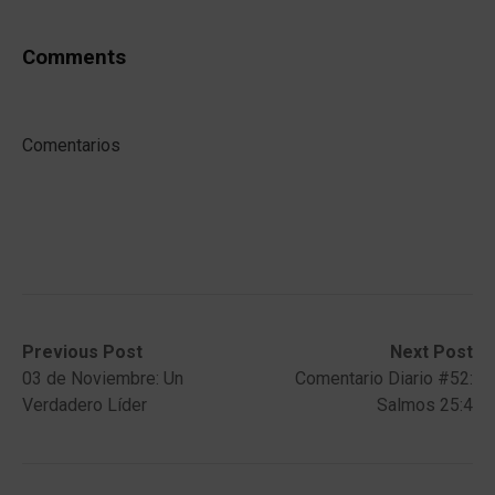
Comments
Comentarios
Post
Previous
Next
Previous Post
Next Post
post:
post:
03 de Noviembre: Un
Comentario Diario #52:
navigation
Verdadero Líder
Salmos 25:4