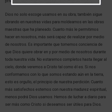
privilegio tan maravilloso tenemos!
Dios no solo escoge usarnos en su obra; también sigue
obrando en nuestras vidas para moldearnos en las obras
maestras que ha planeado. Cuanto más le permitimos
hacer en nosotros, más será capaz de realizar por medio
de nosotros. Es importante que tomemos conciencia de
que Dios quiere obrar en y por medio de nosotros durante
toda nuestra vida. No estaremos completos hasta llegar al
cielo, donde veremos a Cristo tal como él es. Si nos
conformamos con lo que somos estando aún en la tierra,
esto es orgullo, el principio de nuestra perdición. Cuanto
más satisfechos estemos con nuestra madurez espiritual,
menos podrá Dios usarnos. Hemos de luchar a diario para
ser más como Cristo si deseamos ser útiles para Dios.