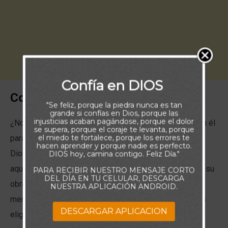
Confía en DIOS
Comentario:
"Se feliz, porque la piedra nunca es tan
grande si confías en Dios, porque las
injusticias acaban pagándose, porque el dolor
¿No es sorprendente que Dios nos permita trabajar con él
se supera, porque el coraje te levanta, porque
el miedo te fortalece, porque los errores te
para realizar grandes cosas para su reino? En realidad,
hacen aprender y porque nadie es perfecto.
Dios podría haber llamado a sus ángeles para realizar
DIOS hoy, camina contigo. Feliz Día."
aquello que nos encarga a nosotros. Para llevar a cabo su
PARA RECIBIR NUESTRO MENSAJE CORTO
DEL DÍA EN TU CELULAR, DESCARGA
obra, podría haber escogido un método que requiriese
NUESTRA APLICACIÓN ANDROID.
menos trato con la testarudez y las excusas; pero Dios
DESCARGAR APLICACION
eligió usarnos a nosotros, su creación humana. ¡Qué