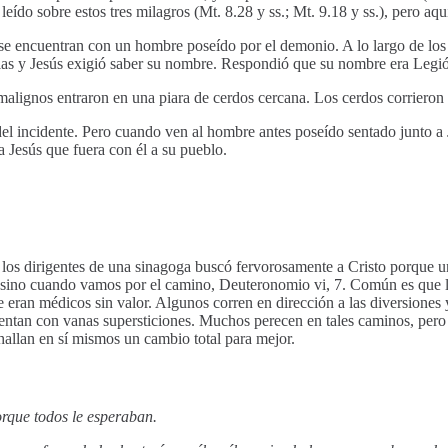
leído sobre estos tres milagros (Mt. 8.28 y ss.; Mt. 9.18 y ss.), pero aqu
 se encuentran con un hombre poseído por el demonio. A lo largo de los
llas y Jesús exigió saber su nombre. Respondió que su nombre era Legió
 malignos entraron en una piara de cerdos cercana. Los cerdos corriero
del incidente. Pero cuando ven al hombre antes poseído sentado junto a J
a Jesús que fuera con él a su pueblo.
los dirigentes de una sinagoga buscó fervorosamente a Cristo porque un
 sino cuando vamos por el camino, Deuteronomio vi, 7. Común es que l
 eran médicos sin valor. Algunos corren en dirección a las diversiones 
rmentan con vanas supersticiones. Muchos perecen en tales caminos, pero
hallan en sí mismos un cambio total para mejor.
orque todos le esperaban.