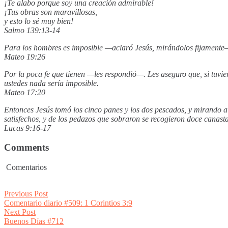
¡Te alabo porque soy una creación admirable!
¡Tus obras son maravillosas,
y esto lo sé muy bien!
Salmo 139:13-14
Para los hombres es imposible —aclaró Jesús, mirándolos fijamente—
Mateo 19:26
Por la poca fe que tienen —les respondió—. Les aseguro que, si tuvi
ustedes nada sería imposible.
Mateo 17:20
Entonces Jesús tomó los cinco panes y los dos pescados, y mirando al 
satisfechos, y de los pedazos que sobraron se recogieron doce canasta
Lucas 9:16-17
Comments
Comentarios
Post
Previous
Previous Post
post:
Comentario diario #509: 1 Corintios 3:9
navigation
Next
Next Post
post:
Buenos Días #712