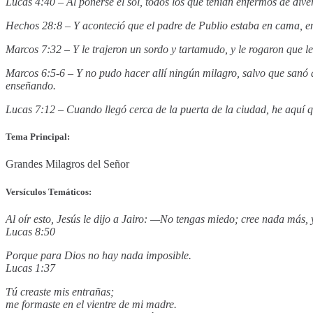
Lucas 4:40 – Al ponerse el sol, todos los que tenían enfermos de dive
Hechos 28:8 – Y aconteció que el padre de Publio estaba en cama, enf
Marcos 7:32 – Y le trajeron un sordo y tartamudo, y le rogaron que l
Marcos 6:5-6 – Y no pudo hacer allí ningún milagro, salvo que sanó a
enseñando.
Lucas 7:12 – Cuando llegó cerca de la puerta de la ciudad, he aquí qu
Tema Principal:
Grandes Milagros del Señor
Versículos Temáticos:
Al oír esto, Jesús le dijo a Jairo: —No tengas miedo; cree nada más, 
Lucas 8:50
Porque para Dios no hay nada imposible.
Lucas 1:37
Tú creaste mis entrañas;
me formaste en el vientre de mi madre.