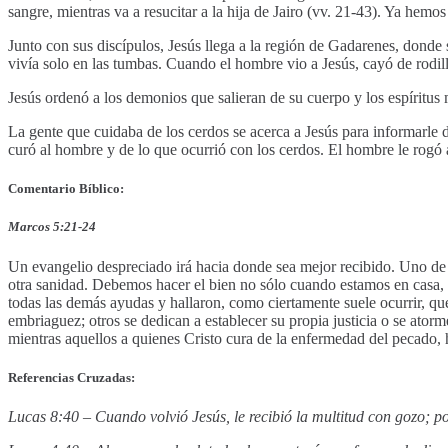
sangre, mientras va a resucitar a la hija de Jairo (vv. 21-43). Ya hemos 
Junto con sus discípulos, Jesús llega a la región de Gadarenes, donde
vivía solo en las tumbas. Cuando el hombre vio a Jesús, cayó de rodi
Jesús ordenó a los demonios que salieran de su cuerpo y los espíritus
La gente que cuidaba de los cerdos se acerca a Jesús para informarle 
curó al hombre y de lo que ocurrió con los cerdos. El hombre le rogó 
Comentario Bíblico:
Marcos 5:21-24
Un evangelio despreciado irá hacia donde sea mejor recibido. Uno de 
otra sanidad. Debemos hacer el bien no sólo cuando estamos en casa,
todas las demás ayudas y hallaron, como ciertamente suele ocurrir, que
embriaguez; otros se dedican a establecer su propia justicia o se ato
mientras aquellos a quienes Cristo cura de la enfermedad del pecado, 
Referencias Cruzadas:
Lucas 8:40 – Cuando volvió Jesús, le recibió la multitud con gozo; p