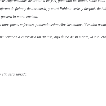
rsas enfermedades los traían a él; y él, poniendo las manos sobre cada 
ermo de fiebre y de disentería; y entró Pablo a verle, y después de ha
e pusiera la mano encima.
 unos pocos enfermos, poniendo sobre ellos las manos. Y estaba asombr
e llevaban a enterrar a un difunto, hijo único de su madre, la cual er
y ella será sanada.