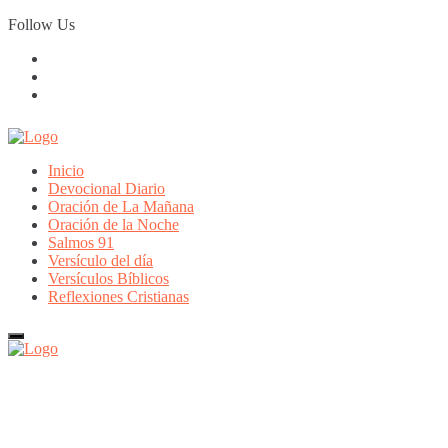
Skip
Follow Us
to
content
Inicio
Devocional Diario
Oración de La Mañana
Oración de la Noche
Salmos 91
Versículo del día
Versículos Bíblicos
Reflexiones Cristianas