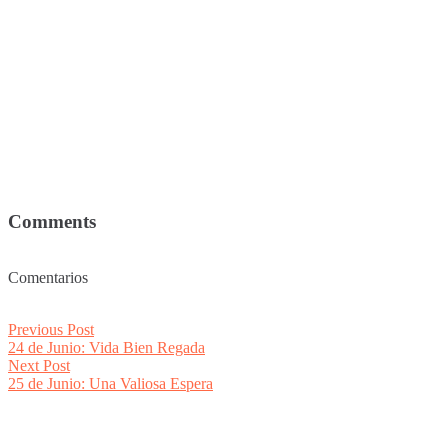
Comments
Comentarios
Post
Previous
Previous Post
post:
24 de Junio: Vida Bien Regada
navigation
Next
Next Post
post:
25 de Junio: Una Valiosa Espera