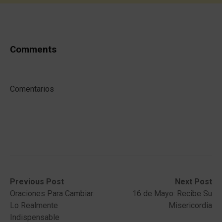
Comments
Comentarios
Post
Previous
Next
Previous Post
Next Post
post:
post:
Oraciones Para Cambiar:
16 de Mayo: Recibe Su
navigation
Lo Realmente
Misericordia
Indispensable