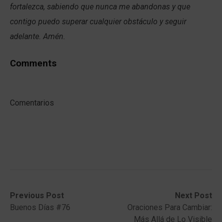
fortalezca, sabiendo que nunca me abandonas y que
contigo puedo superar cualquier obstáculo y seguir
adelante. Amén.
Comments
Comentarios
Post
Previous
Next
Previous Post
Next Post
post:
post:
Buenos Días #76
Oraciones Para Cambiar:
navigation
Más Allá de Lo Visible