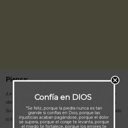
Piensa:
¡La misericordia de Dios es para siempre! Su deseo de
Confía en DIOS
obrar a favor de la humanidad sigue vigente en la Tierra.
"Se feliz, porque la piedra nunca es tan
Su misericordia nunca se agota. Tampoco se ha debilitado
grande si confías en Dios, porque las
injusticias acaban pagándose, porque el dolor
ni ha disminuido.
se supera, porque el coraje te levanta, porque
el miedo te fortalece, porque los errores te