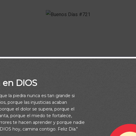
Que Dios Te bendiga, Te cuida y Te proteja hoy y siempre.
a en DIOS
Feliz y Bendecido Día.
rque la piedra nunca es tan grande si
os, porque las injusticias acaban
orque el dolor se supera, porque el
vanta, porque el miedo te fortalece,
rrores te hacen aprender y porque nadie
 DIOS hoy, camina contigo. Feliz Día."