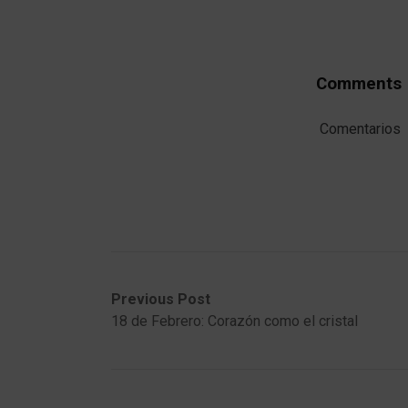
Comments
Comentarios
Post
Previous
Next
Previous Post
post:
post:
18 de Febrero: Corazón como el cristal
navigation