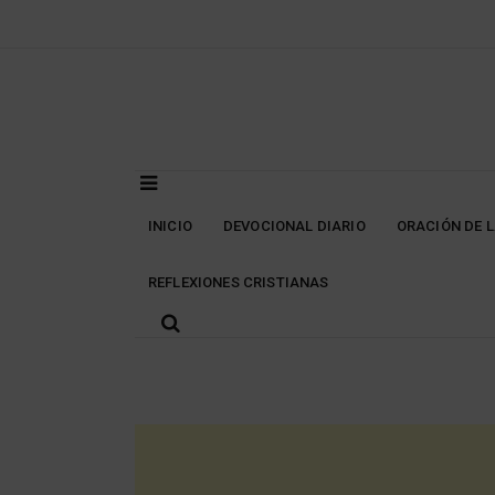
Skip
to
content
INICIO
DEVOCIONAL DIARIO
ORACIÓN DE 
REFLEXIONES CRISTIANAS