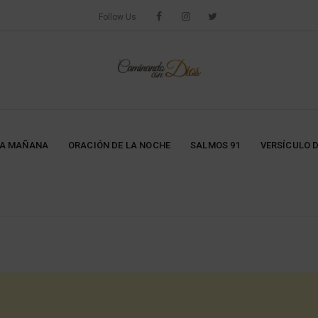
Follow Us
LA MAÑANA
ORACIÓN DE LA NOCHE
SALMOS 91
VERSÍCULO D