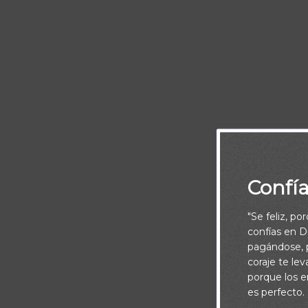
Confí
"Se feliz, po
confías en Di
pagándose, p
coraje te le
porque los e
es perfecto.