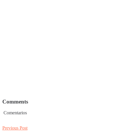
Comments
Comentarios
Post
Previous
Previous Post