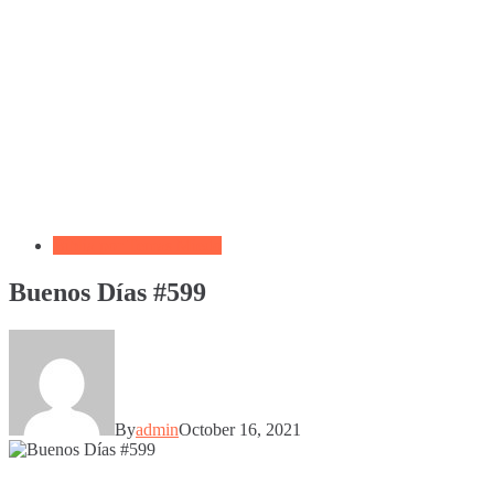
Biblia por Temas Miedo
Buenos Días #599
By
admin
October 16, 2021