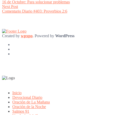
post:
16 de Octubre: Para solucionar problemas
navigation
Next
Next Post
post:
Comentario Diario #403: Proverbios 2:6
Created by
wpxpo
. Powered by
WordPress
Inicio
Devocional Diario
Oración de La Mañana
Oración de la Noche
Salmos 91