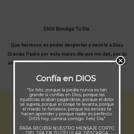
DIOS Bendiga Tu Día.
Que hermoso es poder despertar y decirle a Dios
Gracias Padre por este nuevo día que me das, por tu
amor y por el regalo más hermoso, el don de la Vida.
Confía en DIOS
Buenos Días.
"Se feliz, porque la piedra nunca es tan
grande si confías en Dios, porque las
injusticias acaban pagándose, porque el dolor
se supera, porque el coraje te levanta, porque
el miedo te fortalece, porque los errores te
hacen aprender y porque nadie es perfecto.
DIOS hoy, camina contigo. Feliz Día."
PARA RECIBIR NUESTRO MENSAJE CORTO
DEL DÍA EN TU CELULAR, DESCARGA