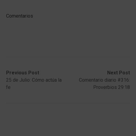
Comentarios
Post
Previous
Next
Previous Post
Next Post
post:
post:
25 de Julio: Cómo actúa la
Comentario diario #316:
navigation
fe
Proverbios 29:18