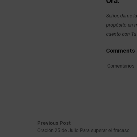
Ora:
Señor, dame la
propósito en m
cuento con Tu
Comments
Comentarios
Post
Previous
Next
Previous Post
post:
post:
Oración 25 de Julio Para superar el fracaso
navigation