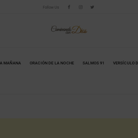
Follow Us
LA MAÑANA
ORACIÓN DE LA NOCHE
SALMOS 91
VERSÍCULO D