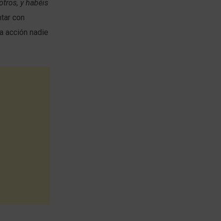
otros, y habéis
ntar con
la acción nadie