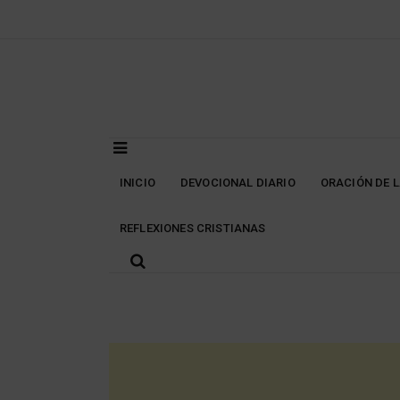
Skip
to
content
INICIO
DEVOCIONAL DIARIO
ORACIÓN DE 
REFLEXIONES CRISTIANAS