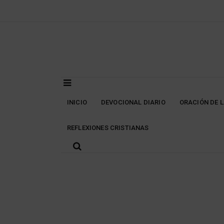
Skip
to
content
INICIO
DEVOCIONAL DIARIO
ORACIÓN DE 
REFLEXIONES CRISTIANAS