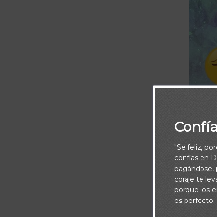
Confí
"Se feliz, po
confías en Di
pagándose, p
coraje te le
porque los e
es perfecto.