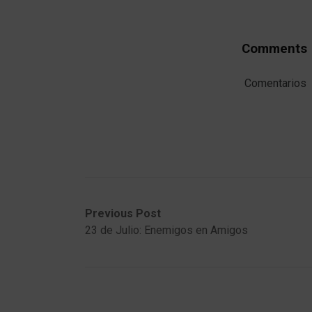
Comments
Comentarios
Post
Previous
Next
Previous Post
post:
post:
23 de Julio: Enemigos en Amigos
navigation