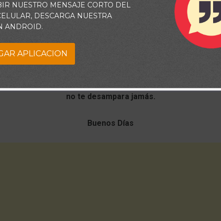
BIR NUESTRO MENSAJE CORTO DEL
 CELULAR, DESCARGA NUESTRA
N ANDROID.
GAR APLICACION
pasó, hoy se abren nuevos caminos, ten fe y sigue adelante 
no te desampara jamás.
Buenos Días