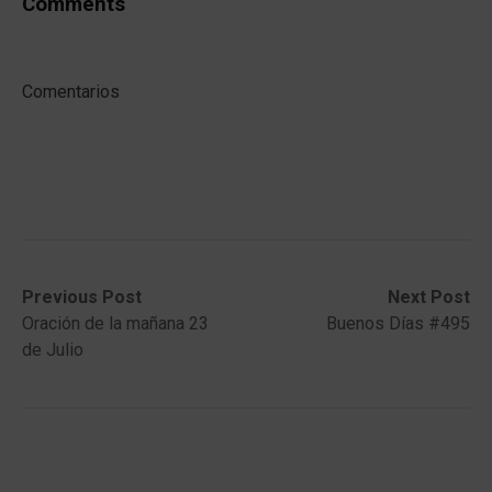
Comments
Comentarios
Post
Previous
Next
Previous Post
Next Post
post:
post:
Oración de la mañana 23
Buenos Días #495
navigation
de Julio