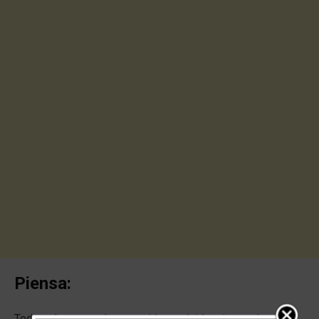
Piensa:
Todos alguna vez hemos sido, excluidos, ignorados, nos