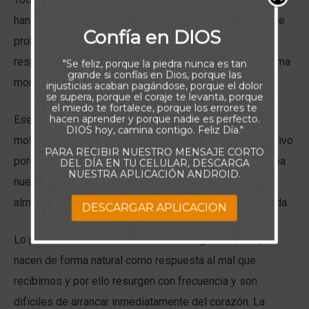
han hecho daño. Al recordar esos momentos, nos invade
Confía en DIOS
probablemente la ira y ha pasado por nuestra cabeza,
responder a aquellos que nos hicieron daño con la misma
"Se feliz, porque la piedra nunca es tan
grande si confías en Dios, porque las
moneda.
injusticias acaban pagándose, porque el dolor
se supera, porque el coraje te levanta, porque
el miedo te fortalece, porque los errores te
hacen aprender y porque nadie es perfecto.
Ese sentimiento de molestia y en consecuencia que
DIOS hoy, camina contigo. Feliz Día."
motiva la necesidad de revancha en nosotros, es negativo
PARA RECIBIR NUESTRO MENSAJE CORTO
porque nos arrastra a la pérdida de nuestra paz, perturba
DEL DÍA EN TU CELULAR, DESCARGA
NUESTRA APLICACIÓN ANDROID.
nuestro espíritu y nos aleja en gran medida, de sanar el
alma, perdonar y cerrar de una vez por todas, cada herida.
DESCARGAR APLICACION
Lo poderoso de esos sentimientos negativos, es que
nacen de forma natural como respuesta al mal que
recibimos y por ello resurgen con frecuencia y son
difíciles de arrancar inmediatamente del corazón. La