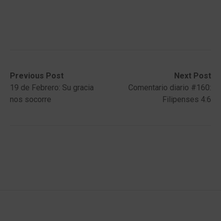
Post
Previous
Next
Previous Post
Next Post
post:
post:
19 de Febrero: Su gracia
Comentario diario #160:
navigation
nos socorre
Filipenses 4:6