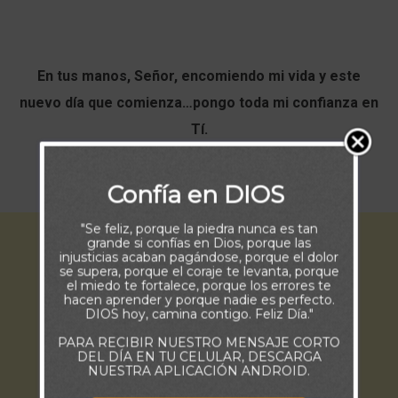
En tus manos, Señor, encomiendo mi vida y este
nuevo día que comienza…pongo toda mi confianza en
Tí.
Jesús, en Tí confío.
Confía en DIOS
"Se feliz, porque la piedra nunca es tan
grande si confías en Dios, porque las
injusticias acaban pagándose, porque el dolor
se supera, porque el coraje te levanta, porque
el miedo te fortalece, porque los errores te
hacen aprender y porque nadie es perfecto.
DIOS hoy, camina contigo. Feliz Día."
PARA RECIBIR NUESTRO MENSAJE CORTO
DEL DÍA EN TU CELULAR, DESCARGA
NUESTRA APLICACIÓN ANDROID.