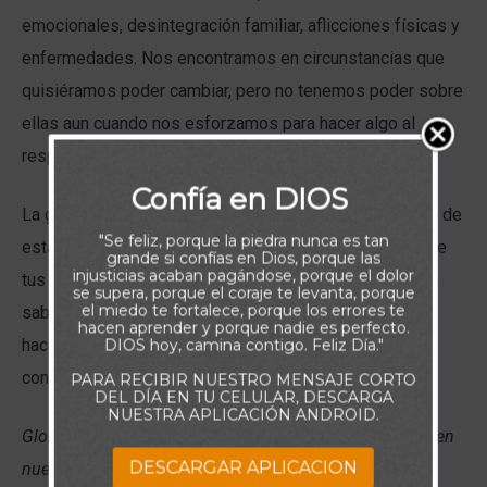
emocionales, desintegración familiar, aflicciones físicas y
enfermedades. Nos encontramos en circunstancias que
quisiéramos poder cambiar, pero no tenemos poder sobre
ellas aun cuando nos esforzamos para hacer algo al
respecto.
Confía en DIOS
La gracia es absolutamente lo contrario a la enseñanza de
"Se feliz, porque la piedra nunca es tan
esta vida que dice que estás solo y debes depender de
grande si confías en Dios, porque las
injusticias acaban pagándose, porque el dolor
tus propios recursos: “Esfuérzate en el trabajo. Invierte
se supera, porque el coraje te levanta, porque
el miedo te fortalece, porque los errores te
sabiamente. Da lo mejor de ti. Haz todo lo que puedas
hacen aprender y porque nadie es perfecto.
hacer, y sé todo lo que puedas ser.” La gracia, por el
DIOS hoy, camina contigo. Feliz Día."
contrario, nos enseña:
PARA RECIBIR NUESTRO MENSAJE CORTO
DEL DÍA EN TU CELULAR, DESCARGA
NUESTRA APLICACIÓN ANDROID.
Gloriarnos en nuestras debilidades en lugar de hacerlo en
DESCARGAR APLICACION
nuestras fortalezas (2 Corintios 12:9).