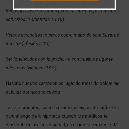
Reconocer que no somos personas hechas por nuestros
esfuerzos (1 Corintios 15:10).
Vernos a nosotros mismos como mano de obra Suya, no
nuestra (Efesios 2:10).
Ser fortalecidos con la gracia, no con nuestros rigores
religiosos (Hebreos 13:9).
Hacerlo nuestro campeón en lugar de tratar de pelear las
batallas por nuestra cuenta.
Tales momentos, como ; cuando no hay dinero suficiente
para el pago de la hipoteca; cuando los médicos te
diagnostican una enfermedad; o cuando tu corazón está