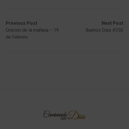
Post
Previous
Next
Previous Post
Next Post
post:
post:
Oración de la mañana – 19
Buenos Días #350
navigation
de Febrero