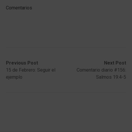
Comentarios
Post
Previous
Next
Previous Post
Next Post
post:
post:
15 de Febrero: Seguir el
Comentario diario #156:
navigation
ejemplo
Salmos 19:4-5