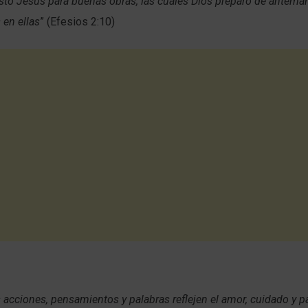
sto Jesús para buenas obras, las cuales Dios preparó de antema
en ellas
” (Efesios 2:10)
 acciones, pensamientos y palabras reflejen el amor, cuidado y p