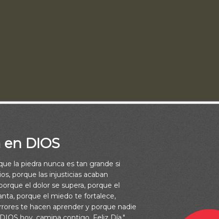
a en DIOS
rque la piedra nunca es tan grande si
os, porque las injusticias acaban
 la manera más efectiva de comunicar un concepto, una opinión 
orque el dolor se supera, porque el
e la demostración. Siempre se ha dicho que una imagen vale más
vanta, porque el miedo te fortalece,
o pienso que a su vez una demostración vale más que mil imágen
rrores te hacen aprender y porque nadie
 DIOS hoy, camina contigo. Feliz Día."