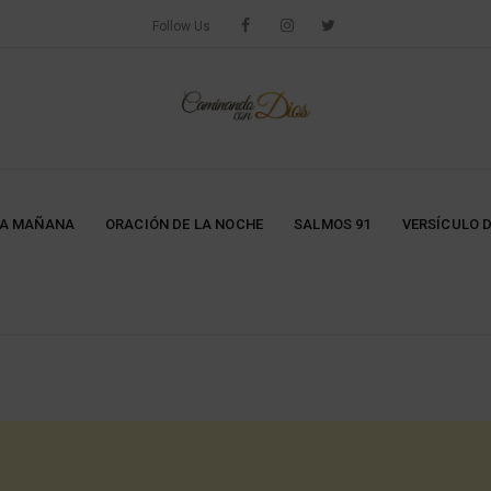
Follow Us
LA MAÑANA
ORACIÓN DE LA NOCHE
SALMOS 91
VERSÍCULO D