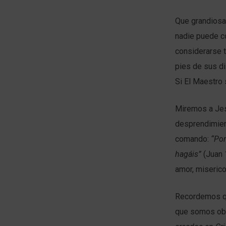
Que grandiosa
nadie puede c
considerarse t
pies de sus d
Si El Maestro 
Miremos a Jes
desprendimien
comando:
“Por
hagáis”
(Juan
amor, miserico
Recordemos que
que somos obr