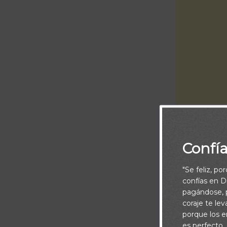
Confí
Piensa:
"Se feliz, po
confías en Di
Algunas veces,
pagándose, p
es a través d
coraje te le
palabras, per
porque los e
es perfecto.