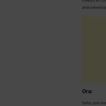
creados en Cri
anduviésemos 
Ora:
Señor, que mis