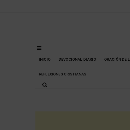
Skip
to
content
INICIO
DEVOCIONAL DIARIO
ORACIÓN DE 
REFLEXIONES CRISTIANAS