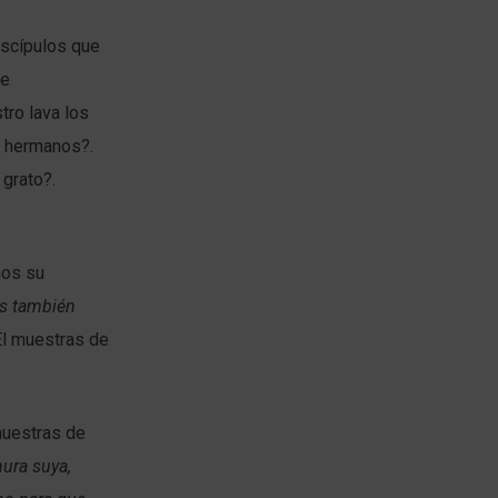
iscípulos que
de
tro lava los
s hermanos?.
 grato?.
mos su
os también
l muestras de
muestras de
ura suya,