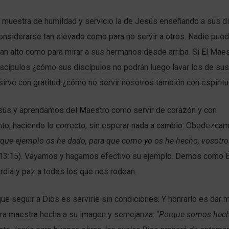
 muestra de humildad y servicio la de Jesús enseñando a sus d
onsiderarse tan elevado como para no servir a otros. Nadie pue
an alto como para mirar a sus hermanos desde arriba. Si El Maes
iscípulos ¿cómo sus discípulos no podrán luego lavar los de su
sirve con gratitud ¿cómo no servir nosotros también con espíritu
ús y aprendamos del Maestro como servir de corazón y con
to, haciendo lo correcto, sin esperar nada a cambio. Obedezca
que ejemplo os he dado, para que como yo os he hecho, vosotr
 13:15). Vayamos y hagamos efectivo su ejemplo. Demos como É
rdia y paz a todos los que nos rodean.
 seguir a Dios es servirle sin condiciones. Y honrarlo es dar 
a maestra hecha a su imagen y semejanza: “
Porque somos hech