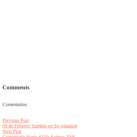
Comments
Comentarios
Post
Previous
Previous Post
post:
09 de Febrero: Sumido en Su voluntad
navigation
Next
Next Post
post:
Comentario diario #150: Salmos 19:8