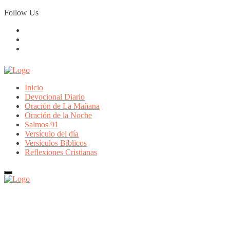
Skip
Follow Us
to
content
Inicio
Devocional Diario
Oración de La Mañana
Oración de la Noche
Salmos 91
Versículo del día
Versículos Bíblicos
Reflexiones Cristianas