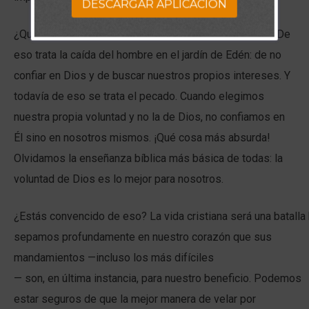
DESCARGAR APLICACION
¿Qué dice eso en cuanto a nuestra confianza en Dios? De
eso trata la caída del hombre en el jardín de Edén: de no
confiar en Dios y de buscar nuestros propios intereses. Y
todavía de eso se trata el pecado. Cuando elegimos
nuestra propia voluntad y no la de Dios, no confiamos en
Él sino en nosotros mismos. ¡Qué cosa más absurda!
Olvidamos la enseñanza bíblica más básica de todas: la
voluntad de Dios es lo mejor para nosotros.
¿Estás convencido de eso? La vida cristiana será una batalla
sepamos profundamente en nuestro corazón que sus
mandamientos —incluso los más difíciles
— son, en última instancia, para nuestro beneficio. Podemos
estar seguros de que la mejor manera de velar por