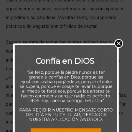
agradecemos su amor, prometemos ser sus discípulos y
le pedimos su sabiduría. Mientras tanto, los aspectos
prácticos de seguirlo son difíciles de captar.
Cuando se trata de tomar decisiones, todavía nos gusta
nuestra independencia. ¿Qué es lo que tiene nuestra
Confía en DIOS
independencia que nos intriga tanto? ¿Por qué estamos
tan cautivados por nuestro poder de tomar decisiones?
"Se feliz, porque la piedra nunca es tan
grande si confías en Dios, porque las
¿Por qué, incluso cuando sabemos que el sentido de
injusticias acaban pagándose, porque el dolor
autonomía es la especialidad de Satanás y la raíz de
se supera, porque el coraje te levanta, porque
el miedo te fortalece, porque los errores te
nuestro pecado, todavía insistimos en mantener pequeñas
hacen aprender y porque nadie es perfecto.
DIOS hoy, camina contigo. Feliz Día."
partes de ella en distintas esquinas de nuestra vida? ¿Por
PARA RECIBIR NUESTRO MENSAJE CORTO
qué, cuando Dios nos dice una cosa y nuestros impulsos
DEL DÍA EN TU CELULAR, DESCARGA
NUESTRA APLICACIÓN ANDROID.
internos nos dicen otra, frecuentemente elegimos los
impulsos?