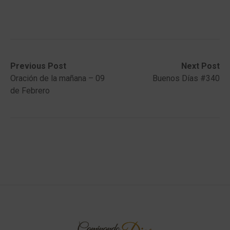
Post
Previous
Next
Previous Post
Next Post
post:
post:
Oración de la mañana – 09
Buenos Días #340
navigation
de Febrero