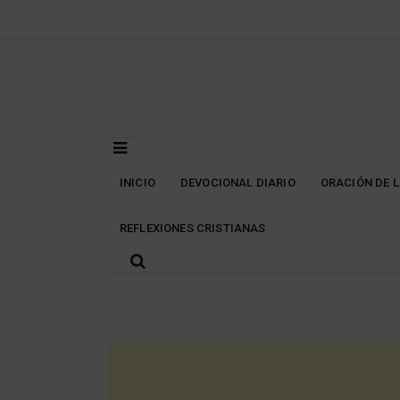
Skip
to
content
INICIO
DEVOCIONAL DIARIO
ORACIÓN DE 
REFLEXIONES CRISTIANAS