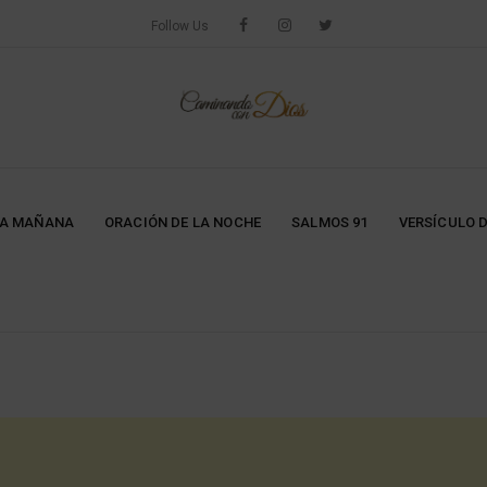
Follow Us
LA MAÑANA
ORACIÓN DE LA NOCHE
SALMOS 91
VERSÍCULO D