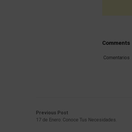
Comments
Comentarios
Post
Previous
Next
Previous Post
post:
post:
17 de Enero: Conoce Tus Necesidades.
navigation