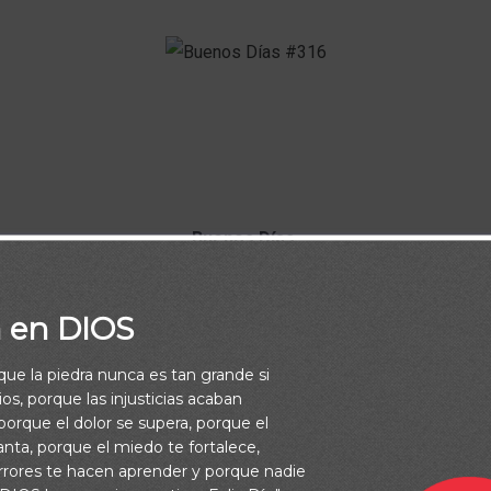
Buenos Días.
en el Señor y Él te concederá los deseos de tu corazón. (S
a en DIOS
Dios Te Bendiga
rque la piedra nunca es tan grande si
os, porque las injusticias acaban
orque el dolor se supera, porque el
vanta, porque el miedo te fortalece,
rrores te hacen aprender y porque nadie