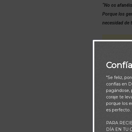
“No os afanéi
Porque los gen
necesidad de 
Confí
"Se feliz, po
confías en Di
pagándose, p
coraje te le
porque los e
es perfecto.
PARA RECI
Piensa:
DÍA EN TU