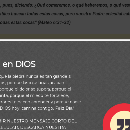
s, pues, diciendo: ¿Qué comeremos, o qué beberemos, o qué ves
tiles buscan todas estas cosas; pero vuestro Padre celestial sa
todas estas cosas” (Mateo 6:31-32)
a en DIOS
rque la piedra nunca es tan grande si
os, porque las injusticias acaban
orque el dolor se supera, porque el
vanta, porque el miedo te fortalece,
rrores te hacen aprender y porque nadie
 DIOS hoy, camina contigo. Feliz Día."
BIR NUESTRO MENSAJE CORTO DEL
 CELULAR, DESCARGA NUESTRA