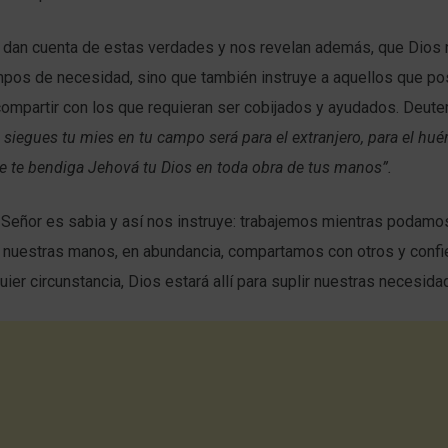
s dan cuenta de estas verdades y nos revelan además, que Dios 
mpos de necesidad, sino que también instruye a aquellos que p
compartir con los que requieran ser cobijados y ayudados. Deut
siegues tu mies en tu campo será para el extranjero, para el huér
e te bendiga Jehová tu Dios en toda obra de tus manos”.
l Señor es sabia y así nos instruye: trabajemos mientras podam
n nuestras manos, en abundancia, compartamos con otros y conf
uier circunstancia, Dios estará allí para suplir nuestras necesida