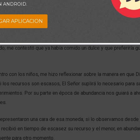
N ANDROID.
 llegando del trabajo vi en la entrada del edificio a mis pequeñ
 pareja que vive en el apto contiguo. Abordé a ambos con un sa
GAR APLICACION
ervé con atención la reacción de ambos niños. El mayor tomó el
mismo instante, por el contrario el pequeño ante mi pregunta de
o, me contestó que ya había comido un dulce y que preferiría gu
ntro con los niños, me hizo reflexionar sobre la manera en que 
i los recursos son escasos, El Señor suplirá lo necesario para s
rimientos. Por su parte en época de abundancia nos guiará a aho
les.
epresentaron una cara de esa moneda, si lo observamos desde
r recibió en tiempo de escasez su recurso y el menor, en abundan
esente para otro momento.