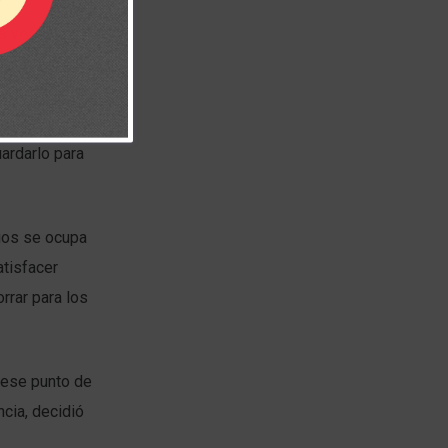
os vecinos; dos
ludo y un
 caramelo y lo
 porque no lo
ardarlo para
Dios se ocupa
atisfacer
rrar para los
 ese punto de
cia, decidió