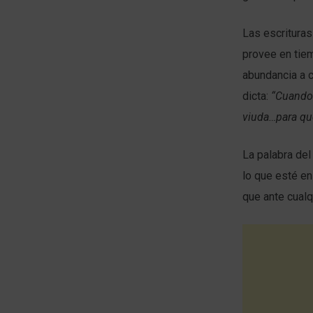
Las escritura
provee en tie
abundancia a 
dicta:
“Cuando 
viuda…para qu
La palabra de
lo que esté e
que ante cualq