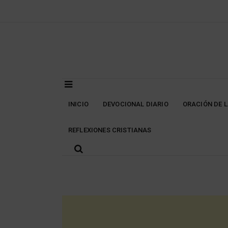
Skip
to
content
INICIO
DEVOCIONAL DIARIO
ORACIÓN DE 
REFLEXIONES CRISTIANAS