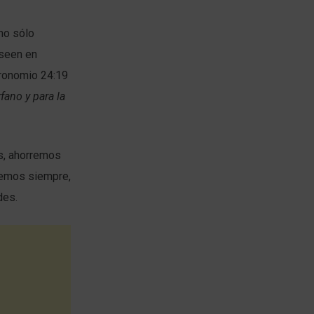
no sólo
oseen en
eronomio 24:19
fano y para la
os, ahorremos
iemos siempre,
des.