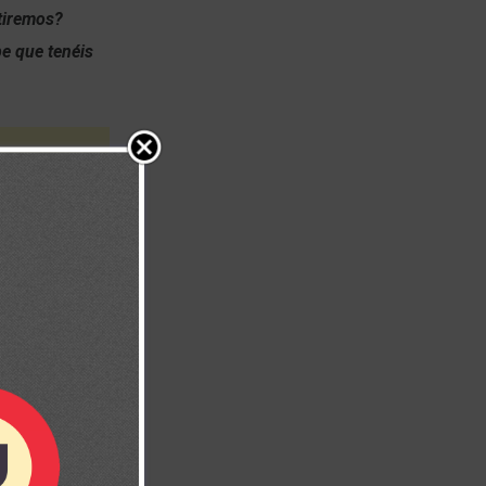
tiremos?
be que tenéis