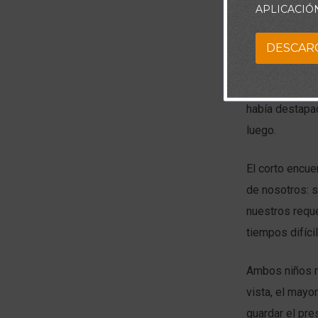
APLICACIÓ
Hace unos días
hermanos de la
DESCAR
caramelo y obs
devoró en ese 
había destapad
luego.
El corto encue
de nosotros: s
nuestros reque
tiempos difíci
Ambos niños r
vista, el mayo
guardar el pr