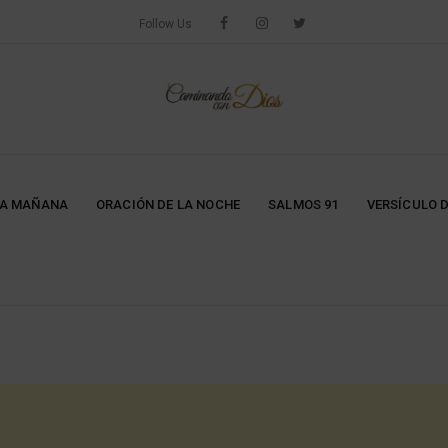
Follow Us
LA MAÑANA
ORACIÓN DE LA NOCHE
SALMOS 91
VERSÍCULO D