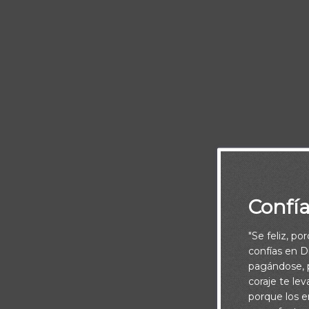
Que el so
Confí
Y Que Dios de
"Se feliz, po
confías en Di
pagándose, p
coraje te le
porque los e