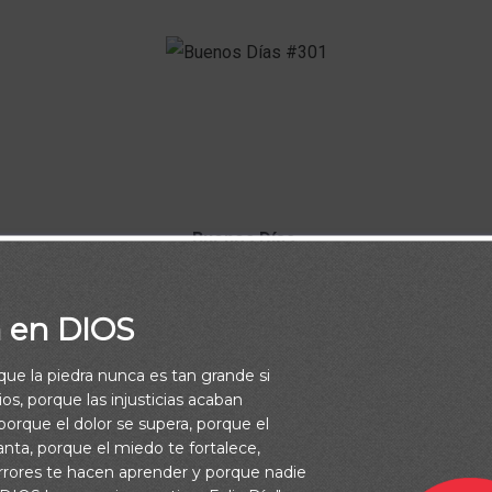
Buenos Días.
l de este día despeje cualquier tristeza y preocupación de
a en DIOS
rrame en tu vida y en la de tu familia una hermosa lluvia d
rque la piedra nunca es tan grande si
os, porque las injusticias acaban
orque el dolor se supera, porque el
vanta, porque el miedo te fortalece,
rrores te hacen aprender y porque nadie