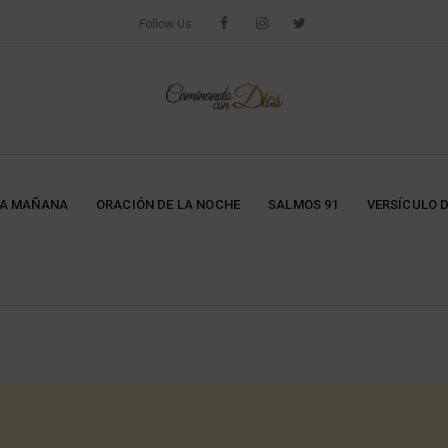
Follow Us
LA MAÑANA
ORACIÓN DE LA NOCHE
SALMOS 91
VERSÍCULO D