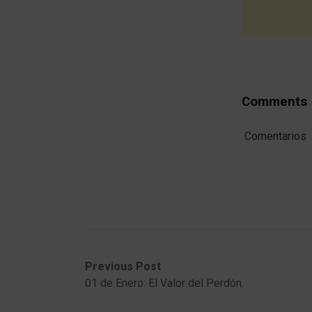
Comments
Comentarios
Post
Previous
Next
Previous Post
post:
post:
01 de Enero: El Valor del Perdón.
navigation