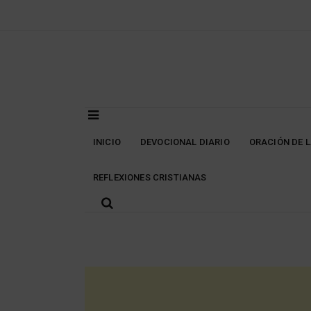
Skip
to
content
INICIO
DEVOCIONAL DIARIO
ORACIÓN DE 
REFLEXIONES CRISTIANAS