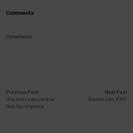
Comments
Comentarios
Post
Previous
Next
Previous Post
Next Post
post:
post:
Oraciónes para cambiar:
Buenos Días #301
navigation
Gran Recompensa