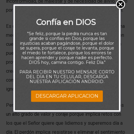
inconformidad, de malestar y de necesidad de alivio. Todo
por el peso implacable que lleva la negación del perdón.
Confía en DIOS
Es común la negación del perdón por creer que en alguna
"Se feliz, porque la piedra nunca es tan
medida estamos consintiendo el daño que la persona en
grande si confías en Dios, porque las
injusticias acaban pagándose, porque el dolor
cuestión nos hizo. Pero realmente Dios es el único que
se supera, porque el coraje te levanta, porque
el miedo te fortalece, porque los errores te
puede determinar el destino de una persona que ha
hacen aprender y porque nadie es perfecto.
provocado el mal. Y en cualquier caso, el hecho de que
DIOS hoy, camina contigo. Feliz Día."
creas que el Señor no ha reprendido esos
PARA RECIBIR NUESTRO MENSAJE CORTO
DEL DÍA EN TU CELULAR, DESCARGA
comportamientos a su tiempo, no significa que haya
NUESTRA APLICACIÓN ANDROID.
ignorado las consecuencias de tales actos.
DESCARGAR APLICACION
Perdonar, es un acto que involucra por parte de nosotros
un alto grado de valor y coraje porque implica retos con
los que el Señor quiere que lidiemos y superemos día a
día. El perdón implica: resistirse y eliminar el sentimiento