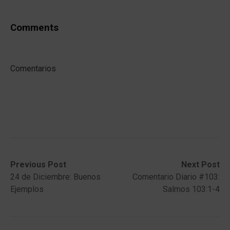
Comments
Comentarios
Post
Previous
Next
Previous Post
Next Post
post:
post:
24 de Diciembre: Buenos
Comentario Diario #103:
navigation
Ejemplos
Salmos 103:1-4