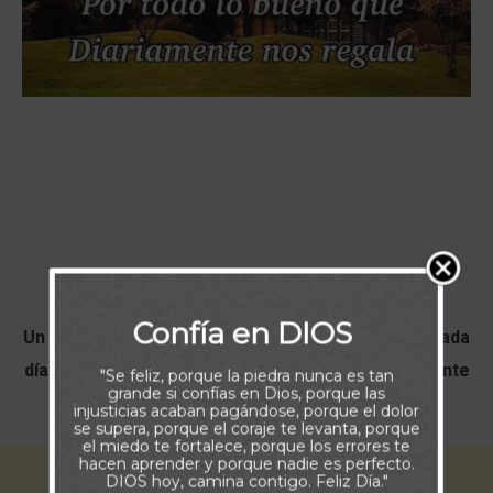
Buenos Días
Confía en DIOS
Un nuevo comienzo, un nuevo despertar y cómo cada
día GRACIA A DIOS por todo lo bueno que diariamente
"Se feliz, porque la piedra nunca es tan
grande si confías en Dios, porque las
nos regala.
injusticias acaban pagándose, porque el dolor
se supera, porque el coraje te levanta, porque
el miedo te fortalece, porque los errores te
hacen aprender y porque nadie es perfecto.
DIOS hoy, camina contigo. Feliz Día."