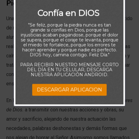
Piensa:
Confía en DIOS
Una de las formas mas poderosas de transmitir el sentido
"Se feliz, porque la piedra nunca es tan
de nuestras acciones, es a través del ejemplo. Los
grande si confías en Dios, porque las
injusticias acaban pagándose, porque el dolor
alumnos entienden mejor, si se les indica como en la
se supera, porque el coraje te levanta, porque
el miedo te fortalece, porque los errores te
realidad se realiza un trabajo; los niños tienden a ser mas
hacen aprender y porque nadie es perfecto.
DIOS hoy, camina contigo. Feliz Día."
calmos y tranquilos, si observan a sus padres actuando y
PARA RECIBIR NUESTRO MENSAJE CORTO
tratando a otros con la misma calma y tranquilidad. Actuar
DEL DÍA EN TU CELULAR, DESCARGA
con el ejemplo, es una maravillosa herramienta para
NUESTRA APLICACIÓN ANDROID.
enseñar, que muchas veces pasamos por alto.
DESCARGAR APLICACION
En las escrituras de hoy, somos llamados a ser
imitadores
de Dios.
a transmitir con nuestras acciones y obras, su
amor y sacrificio, alejando de nuestra actuación las
necedades, palabras deshonestas y demás formas que
nos alejan de honrar al Señor. Asimismo somos llamados