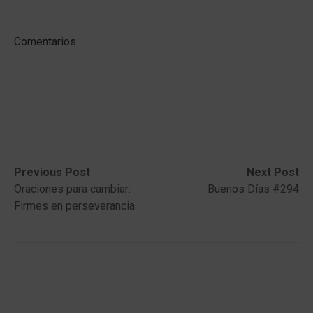
Comentarios
Post
Previous
Next
Previous Post
Next Post
post:
post:
Oraciones para cambiar:
Buenos Días #294
navigation
Firmes en perseverancia