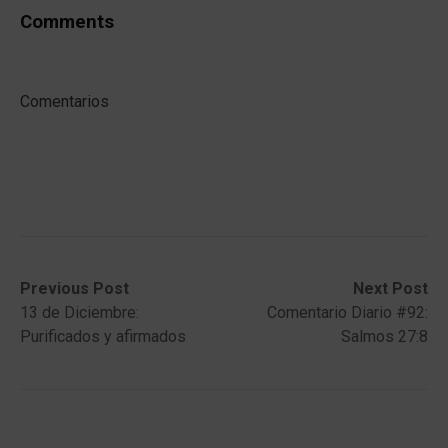
Comments
Comentarios
Post
Previous
Next
Previous Post
Next Post
post:
post:
13 de Diciembre:
Comentario Diario #92:
navigation
Purificados y afirmados
Salmos 27:8