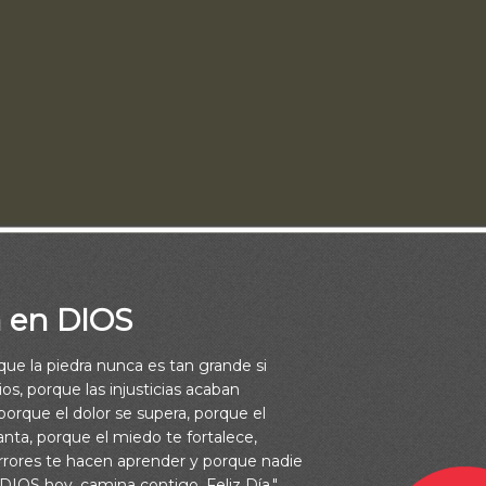
a en DIOS
rque la piedra nunca es tan grande si
e Dios no solo son suficientes, sino también ilimitados, y en c
os, porque las injusticias acaban
 mayores a nuestras necesidades. Si enfrentas hoy una prueba,
orque el dolor se supera, porque el
vanta, porque el miedo te fortalece,
quilo, detrás de ella existe un propósito más elevado que El Señ
rrores te hacen aprender y porque nadie
tiempo que realmente necesitas, Te dará a conocer.
 DIOS hoy, camina contigo. Feliz Día."