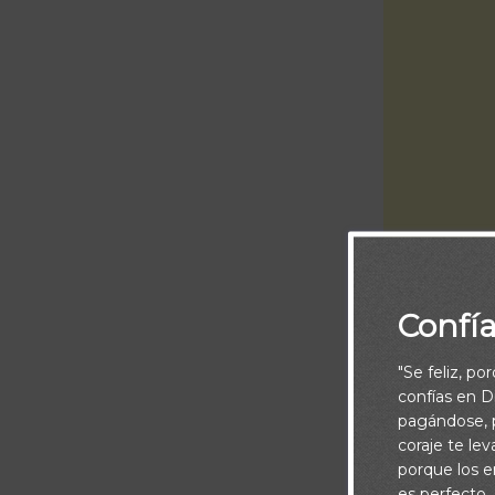
Confí
Piensa:
"Se feliz, po
Los recursos d
confías en Di
siempre serán
pagándose, p
coraje te le
descansar tran
porque los e
tiempo, en el 
es perfecto.