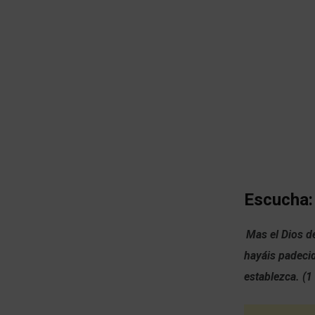
Escucha:
Mas el Dios d
hayáis padecid
establezca. (1