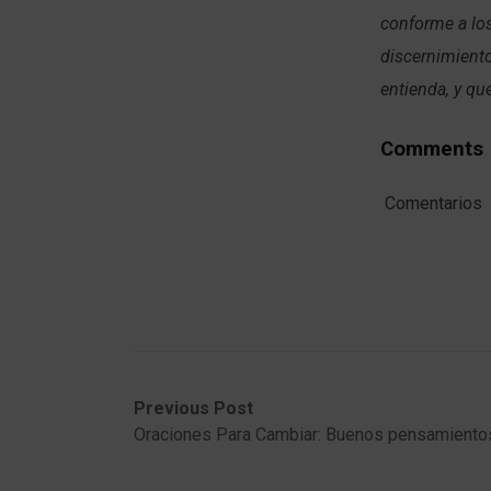
conforme a lo
discernimiento
entienda, y qu
Comments
Comentarios
Post
Previous
Next
Previous Post
post:
post:
Oraciones Para Cambiar: Buenos pensamiento
navigation