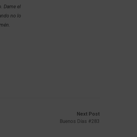
o. Dame el
ando no lo
Amén.
Next Post
Buenos Días #283