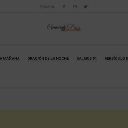
Follow Us
LA MAÑANA
ORACIÓN DE LA NOCHE
SALMOS 91
VERSÍCULO D