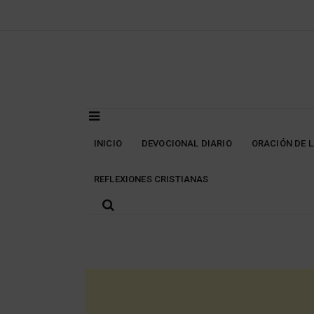
Skip
to
content
INICIO
DEVOCIONAL DIARIO
ORACIÓN DE 
REFLEXIONES CRISTIANAS