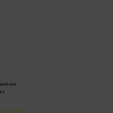
espués que
a y