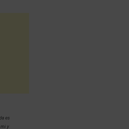
da es
 mi y