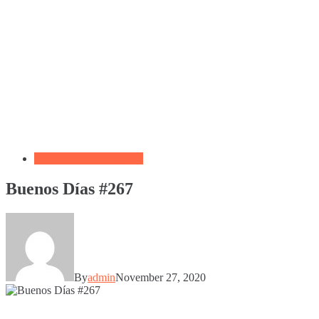
Biblia por Temas Miedo
Buenos Días #267
By
admin
November 27, 2020