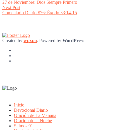
post:
27 de Noviembre: Dios Siempre Primero
navigation
Next
Next Post
post:
Comentario Diario #76: Éxodo 33:14-15
Created by
wpxpo
. Powered by
WordPress
Inicio
Devocional Diario
Oración de La Mañana
Oración de la Noche
Salmos 91