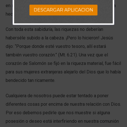
en sabiduría.”. (1Rs 10.23). Una promesa que Dios habia
DESCARGAR APLICACION
hecho. (1 Reyes 3:13).
Con toda esta sabiduría, las riquezas no deberían
haberséle subido a la cabeza. ¡Pero lo hicieron! Jesús
dijo: “Porque donde esté vuestro tesoro, allí estará
también vuestro corazón.” (Mt. 6.21). Una vez que el
corazón de Salomón se fijó en la riqueza material, fue fácil
para sus mujeres extranjeras alejarlo del Dios que lo había
bendecido tan ricamente.
Cualquiera de nosotros puede estar tentado a poner
diferentes cosas por encima de nuestra relación con Dios.
Por eso debemos pedirle que nos muestre si alguna
posesión o deseo está interfiriendo en nuestra comunión