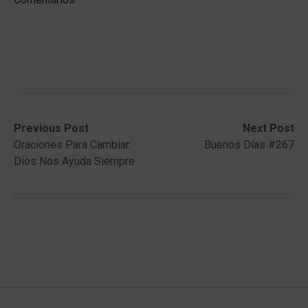
Post
Previous
Next
Previous Post
Next Post
post:
post:
Oraciones Para Cambiar:
Buenos Días #267
navigation
Dios Nos Ayuda Siempre