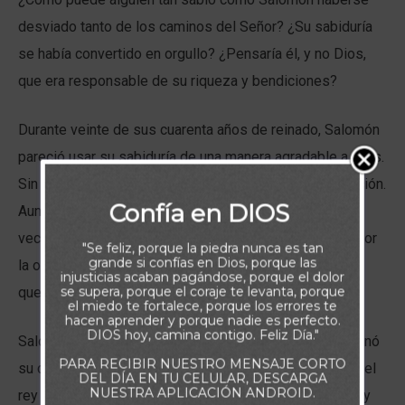
desviado tanto de los caminos del Señor? ¿Su sabiduría
se había convertido en orgullo? ¿Pensaría él, y no Dios,
que era responsable de su riqueza y bendiciones?
Durante veinte de sus cuarenta años de reinado, Salomón
pareció usar su sabiduría de una manera agradable a Dios.
Sin embargo, se hace poca mención de su vida de oración.
Confía en DIOS
Aunque Salomón ofrecía sacrificios en el templo tres
veces al año, no hay registro de si tenía una vocación por
"Se feliz, porque la piedra nunca es tan
grande si confías en Dios, porque las
la oración durante estas visitas, lo que tal vez significa
injusticias acaban pagándose, porque el dolor
se supera, porque el coraje te levanta, porque
que eran una formalidad.
el miedo te fortalece, porque los errores te
hacen aprender y porque nadie es perfecto.
DIOS hoy, camina contigo. Feliz Día."
Salomón llenó su vida de tesoros, y ahí es donde terminó
PARA RECIBIR NUESTRO MENSAJE CORTO
su corazón, las Santas Escrituras afirman: “Así excedía el
DEL DÍA EN TU CELULAR, DESCARGA
NUESTRA APLICACIÓN ANDROID.
rey Salomón a todos los reyes de la tierra en riquezas y