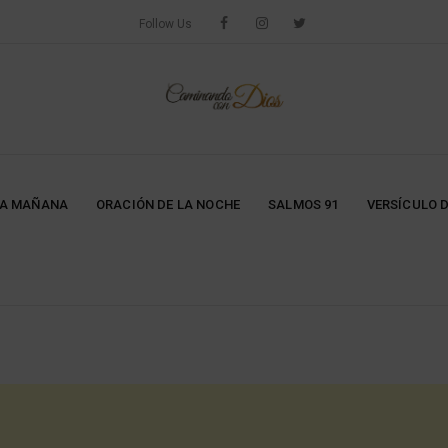
Follow Us
LA MAÑANA
ORACIÓN DE LA NOCHE
SALMOS 91
VERSÍCULO D