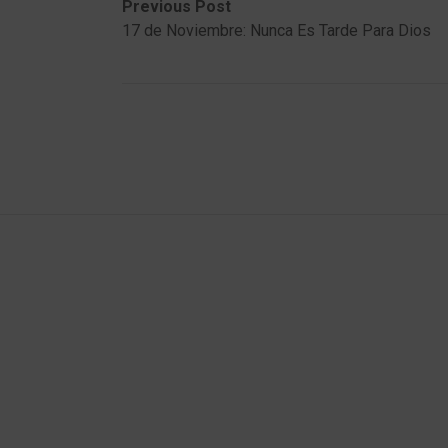
Post
Previous
Next
Previous Post
post:
post:
17 de Noviembre: Nunca Es Tarde Para Dios
navigation