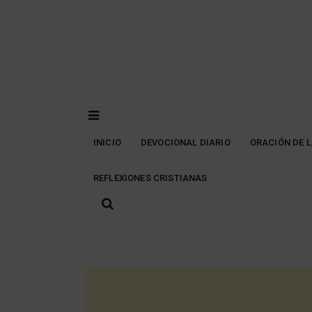
Skip
to
content
INICIO
DEVOCIONAL DIARIO
ORACIÓN DE 
REFLEXIONES CRISTIANAS