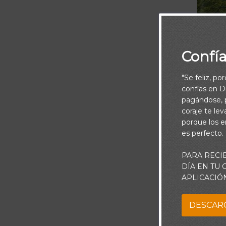
Confí
"Se feliz, po
confías en Di
pagándose, p
coraje te le
porque los e
es perfecto.
PARA RECI
Que los ra
DÍA EN TU
APLICACIÓ
DESCAR