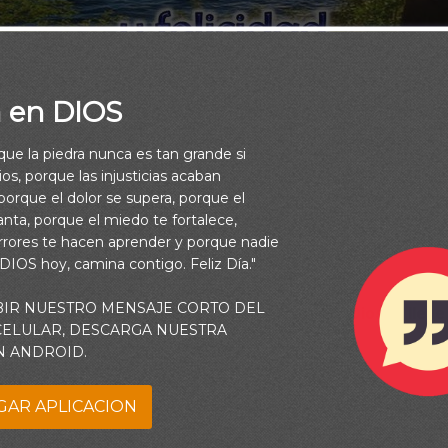
a en DIOS
rque la piedra nunca es tan grande si
os, porque las injusticias acaban
orque el dolor se supera, porque el
vanta, porque el miedo te fortalece,
rrores te hacen aprender y porque nadie
 DIOS hoy, camina contigo. Feliz Día."
BIR NUESTRO MENSAJE CORTO DEL
yos del sol de este bello día iluminen tu vida y Dios te llen
 CELULAR, DESCARGA NUESTRA
felicidad.
N ANDROID.
¡Buen Día!
GAR APLICACION