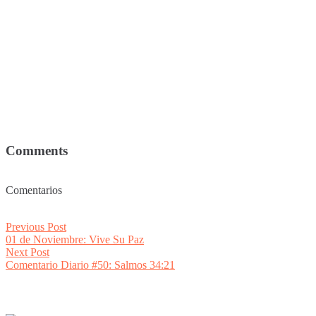
Comments
Comentarios
Post
Previous
Previous Post
post:
01 de Noviembre: Vive Su Paz
navigation
Next
Next Post
post:
Comentario Diario #50: Salmos 34:21