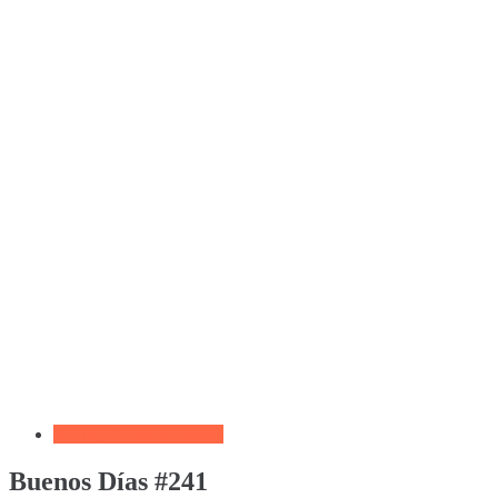
Biblia por Temas Miedo
Buenos Días #241