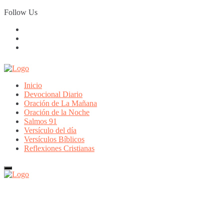
Skip
Follow Us
to
content
Inicio
Devocional Diario
Oración de La Mañana
Oración de la Noche
Salmos 91
Versículo del día
Versículos Bíblicos
Reflexiones Cristianas