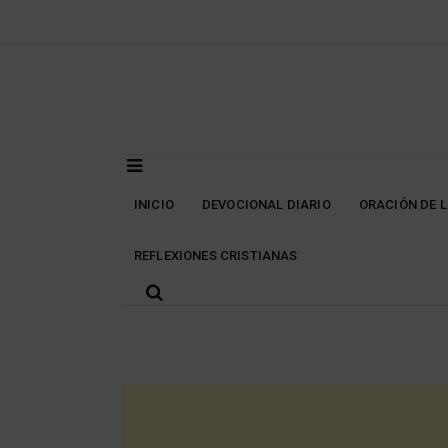
Skip
to
content
INICIO
DEVOCIONAL DIARIO
ORACIÓN DE 
REFLEXIONES CRISTIANAS