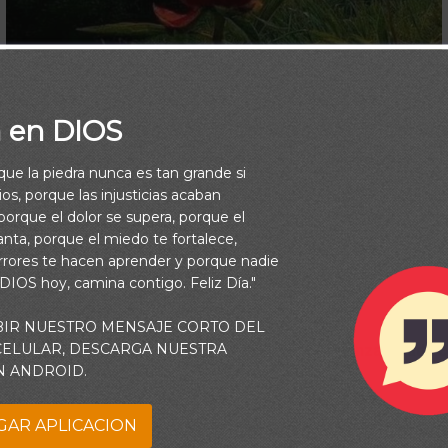
a en DIOS
rque la piedra nunca es tan grande si
os, porque las injusticias acaban
orque el dolor se supera, porque el
vanta, porque el miedo te fortalece,
rrores te hacen aprender y porque nadie
 DIOS hoy, camina contigo. Feliz Día."
BIR NUESTRO MENSAJE CORTO DEL
 CELULAR, DESCARGA NUESTRA
o tiene un secreto, cada amanecer una esperanza y cada c
N ANDROID.
deseo.
GAR APLICACION
 que tengas un día especialmente maravilloso y lleno de be