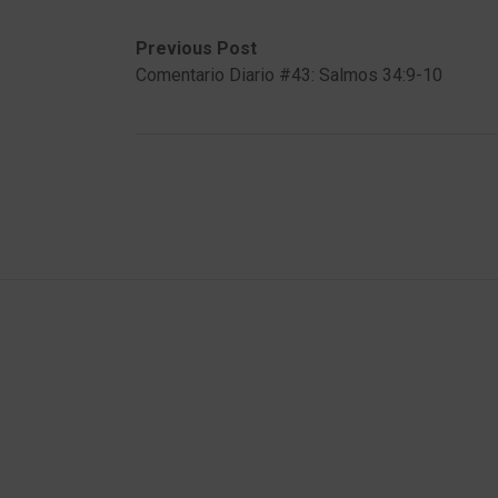
Post
Previous
Next
Previous Post
post:
post:
Comentario Diario #43: Salmos 34:9-10
navigation