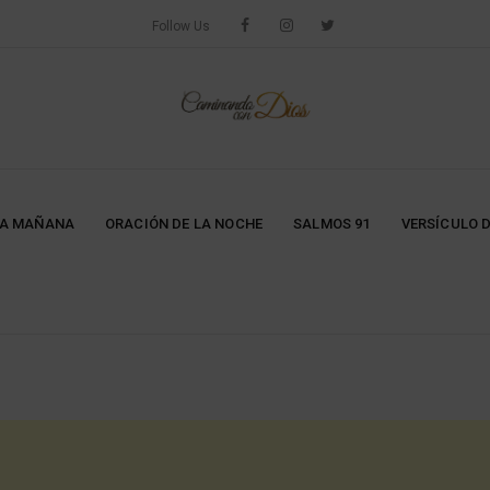
Follow Us
LA MAÑANA
ORACIÓN DE LA NOCHE
SALMOS 91
VERSÍCULO D