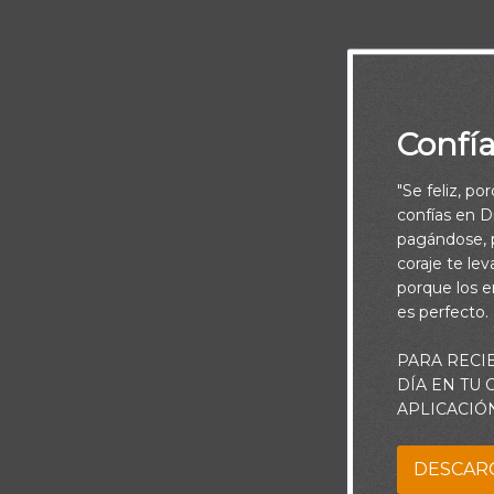
Confí
"Se feliz, po
confías en Di
pagándose, p
coraje te le
porque los e
es perfecto.
PARA RECI
DÍA EN TU
Cada sueñ
APLICACIÓ
DESCAR
El mío es