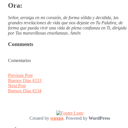
Ora:
Señor, arraiga en mi corazón, de forma sólida y decidida, las
grandes revelaciones de vida que nos dejaste en Tu Palabra, de
forma que pueda vivir una vida de plena confianza en Ti, dirigida
por Tus maravillosas enseñanzas. Amén
Comments
Comentarios
Post
Previous
Previous Post
post:
Buenos Días #233
navigation
Next
Next Post
post:
Buenos Días #234
Created by
wpxpo
. Powered by
WordPress