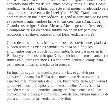
habiendo sido víctima de virulentos odios y tratos injustos. Como
resultado, estaba en el lugar correcto en el momento adecuado par
asegurar la supervivencia de Israel (Gen. 50:20). Daniel, otro
hombre justo en una tierra idólatra, se ganó la confianza de los rey
extranjeros manteniéndose firme en sus creencias (Dan. 1:20).
Cuando sus amigos Sadrac, Mesac y Abednego también se negaro
a comprometer sus creencias, influyeron en un rey para que
reconociera a Jehová como el único Dios verdadero (3:29).
Como demuestran estos héroes bíblicos, las convicciones piadosas
pueden resistir los vientos cambiantes de la opinión y los
argumentos persuasivos de los oponentes. Si nos basamos en la
Palabra y confiamos en lo que Dios ha dicho, podemos mantenern
firmes en nuestras creencias. La confianza genera el coraje para
permanecer firmes en medio de la prueba.
En lugar de seguir tus propias preferencias, elige vivir por
convicción divina. La Biblia tiene mucho que decir sobre los
aspectos más importantes de tu vida. Profundiza en la gran verdad
que revelan los principios y promesas de Dios. A través de la
oración y el estudio, permítele arraigarte firmemente en sólidas
convicciones bíblicas, y como resultado de ello, vivirás una vida d
plena confianza en las verdades del Señor.