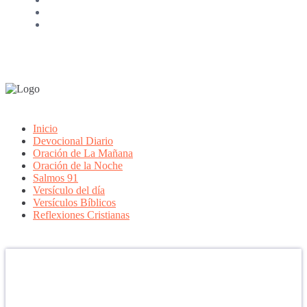
Inicio
Devocional Diario
Oración de La Mañana
Oración de la Noche
Salmos 91
Versículo del día
Versículos Bíblicos
Reflexiones Cristianas
Confía en DIOS
"Se feliz, porque la piedra nunca es tan grande si confías en Dios,