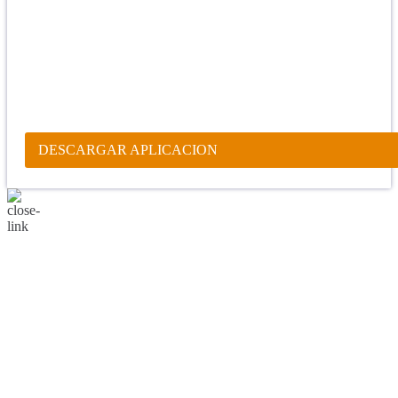
porque las injusticias acaban pagándose, porque el dolor se supera,
porque el coraje te levanta, porque el miedo te fortalece, porque los
errores te hacen aprender y porque nadie es perfecto. DIOS hoy,
camina contigo. Feliz Día."
PARA RECIBIR NUESTRO MENSAJE CORTO DEL DÍA EN
TU CELULAR, DESCARGA NUESTRA APLICACIÓN
ANDROID.
DESCARGAR APLICACION