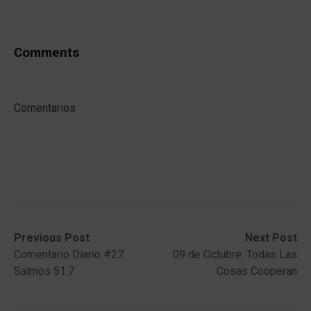
Comments
Comentarios
Post
Previous
Next
Previous Post
Next Post
post:
post:
Comentario Diario #27:
09 de Octubre: Todas Las
navigation
Salmos 51:7
Cosas Cooperan