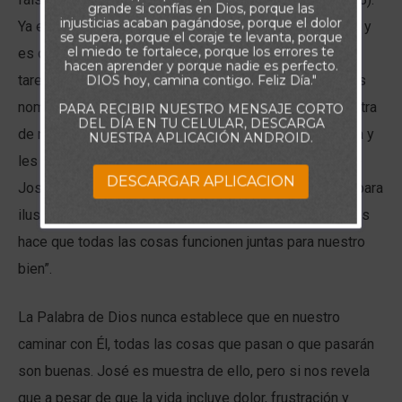
grande si confías en Dios, porque las
injusticias acaban pagándose, porque el dolor
Ya en la prisión se pasa sus días interpretando sueños y
se supera, porque el coraje te levanta, porque
el miedo te fortalece, porque los errores te
es olvidado (40). Sin embargo, como resultado de esa
hacen aprender y porque nadie es perfecto.
tarea, es llamado a interpretar el sueño del Faraón y, es
DIOS hoy, camina contigo. Feliz Día."
nombrado gobernador (41). Años más tarde, se encuentra
PARA RECIBIR NUESTRO MENSAJE CORTO
DEL DÍA EN TU CELULAR, DESCARGA
de nuevo con sus hermanos, los confronta, los perdona y
NUESTRA APLICACIÓN ANDROID.
les promete protección. Este resumen de la historia de
DESCARGAR APLICACION
José y los eventos de su vida, nos sirven de ejemplo para
ilustrar el principio relatado en el versículo de hoy: “Dios
hace que todas las cosas funcionen juntas para nuestro
bien”.
La Palabra de Dios nunca establece que en nuestro
caminar con Él, todas las cosas que pasan o que pasarán
son buenas. José es muestra de ello, pero si nos revela
que a pesar de que la vida incluye dolor, frustración y