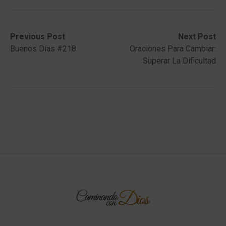
Post
Previous
Next
Previous Post
Next Post
post:
post:
Buenos Días #218
Oraciones Para Cambiar:
navigation
Superar La Dificultad