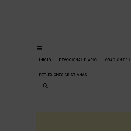
Skip
to
content
INICIO
DEVOCIONAL DIARIO
ORACIÓN DE 
REFLEXIONES CRISTIANAS