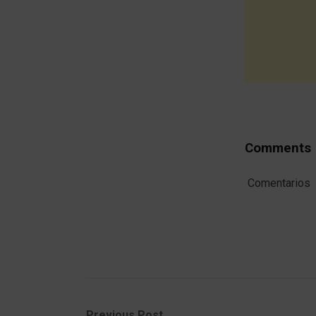
Comments
Comentarios
Previous
Next
Previous Post