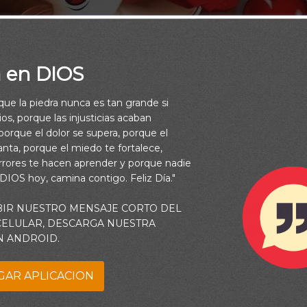
a en DIOS
rque la piedra nunca es tan grande si
os, porque las injusticias acaban
orque el dolor se supera, porque el
vanta, porque el miedo te fortalece,
rrores te hacen aprender y porque nadie
 DIOS hoy, camina contigo. Feliz Día."
BIR NUESTRO MENSAJE CORTO DEL
ición despertar y saber que Dios, en su inmensa gracia nos
 CELULAR, DESCARGA NUESTRA
otro hermoso día para vivir, aprender y glorificarlo.
N ANDROID.
Buenos Días
GAR APLICACION