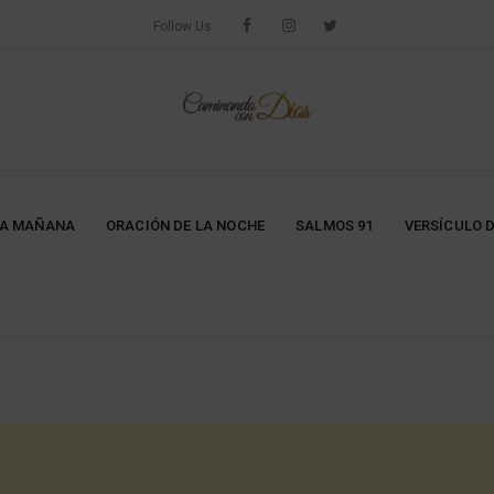
Follow Us
LA MAÑANA
ORACIÓN DE LA NOCHE
SALMOS 91
VERSÍCULO D