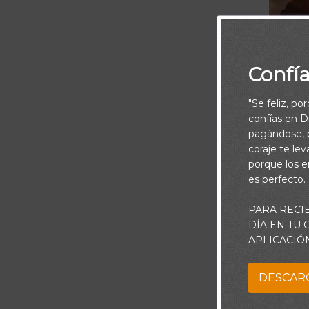
Confí
"Se feliz, po
confías en Di
pagándose, p
coraje te le
porque los e
es perfecto.
PARA RECI
Es una bend
DÍA EN TU
APLICACIÓ
DESCAR