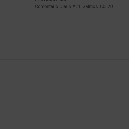
Post
post:
post:
Comentario Diario #21: Salmos 103:20
navigation