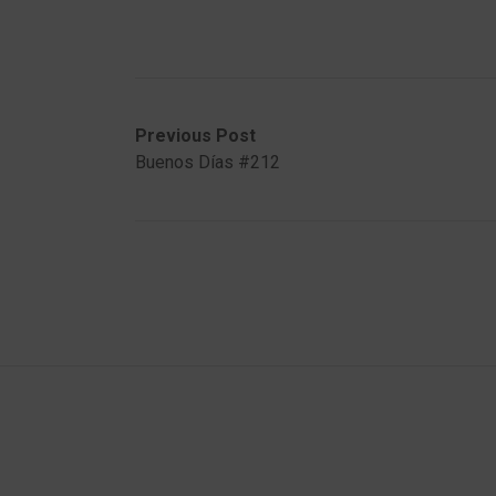
Post
Previous
Next
Previous Post
post:
post:
Buenos Días #212
navigation