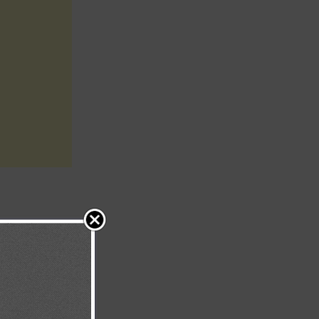
ediencia y
gros para
secuencia, El