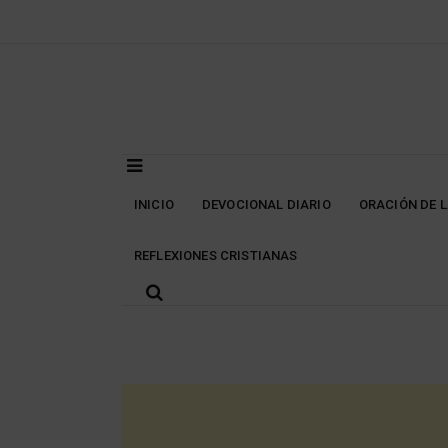
Skip
to
content
INICIO
DEVOCIONAL DIARIO
ORACIÓN DE 
REFLEXIONES CRISTIANAS