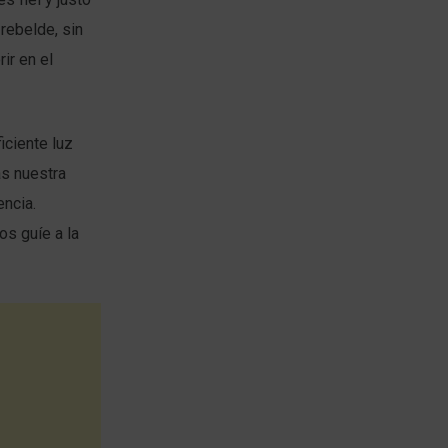
rebelde, sin
ir en el
iciente luz
as nuestra
encia.
os guíe a la