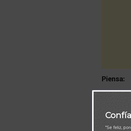
Piensa:
La historia de
alegría y tiem
liberar a su p
Confí
Señor los llev
"Se feliz, po