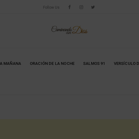
Follow Us
LA MAÑANA
ORACIÓN DE LA NOCHE
SALMOS 91
VERSÍCULO D