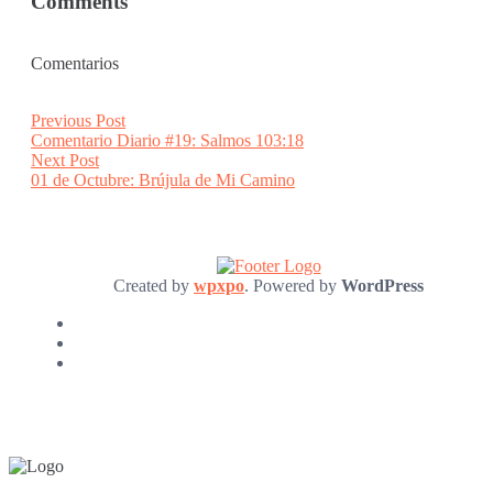
Comments
Comentarios
Post
Previous
Previous Post
post:
Comentario Diario #19: Salmos 103:18
navigation
Next
Next Post
post:
01 de Octubre: Brújula de Mi Camino
Created by
wpxpo
. Powered by
WordPress