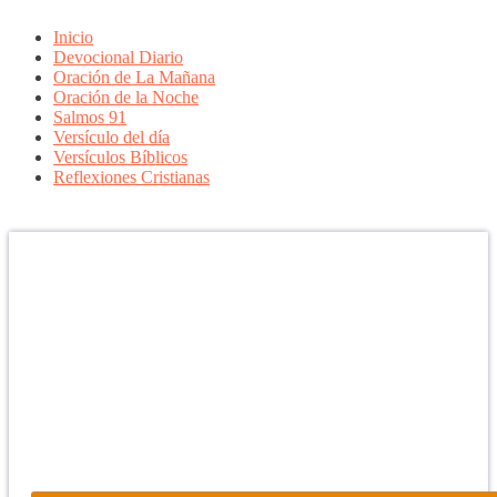
Inicio
Devocional Diario
Oración de La Mañana
Oración de la Noche
Salmos 91
Versículo del día
Versículos Bíblicos
Reflexiones Cristianas
Confía en DIOS
"Se feliz, porque la piedra nunca es tan grande si confías en Dios,
porque las injusticias acaban pagándose, porque el dolor se supera,
porque el coraje te levanta, porque el miedo te fortalece, porque los
errores te hacen aprender y porque nadie es perfecto. DIOS hoy,
camina contigo. Feliz Día."
PARA RECIBIR NUESTRO MENSAJE CORTO DEL DÍA EN
TU CELULAR, DESCARGA NUESTRA APLICACIÓN
ANDROID.