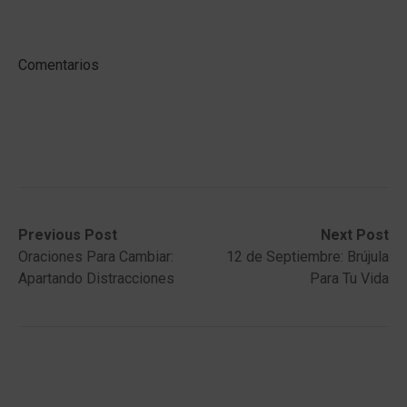
Comentarios
Post
Previous
Next
Previous Post
Next Post
post:
post:
Oraciones Para Cambiar:
12 de Septiembre: Brújula
navigation
Apartando Distracciones
Para Tu Vida